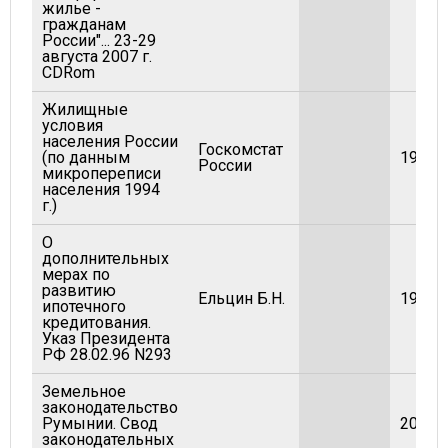
жилье -
гражданам
России"... 23-29
августа 2007 г.
CDRom
Жилищные
условия
населения России
Госкомстат
(по данным
1995
России
микропереписи
населения 1994
г.)
О
дополнительных
мерах по
развитию
Ельцин Б.Н.
1996
ипотечного
кредитования.
Указ Президента
РФ 28.02.96 N293
Земельное
законодательство
Румынии. Свод
2001
законодательных