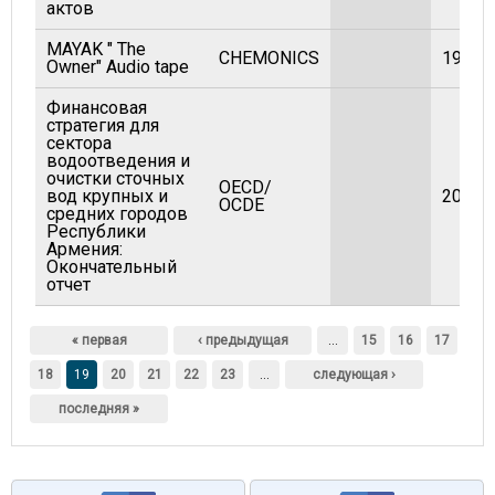
актов
MAYAK " The
CHEMONICS
1996
Owner" Audio tape
Финансовая
стратегия для
сектора
водоотведения и
очистки сточных
OECD/
вод крупных и
2004
OCDE
средних городов
Республики
Армения:
Окончательный
отчет
Страницы
« первая
‹ предыдущая
…
15
16
17
18
19
20
21
22
23
…
следующая ›
последняя »