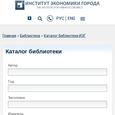
РУС
ENG
Вы здесь
Главная
»
Библиотека
»
Каталог библиотеки ИЭГ
Каталог библиотеки
Автор
Год
Заголовок
Издатель