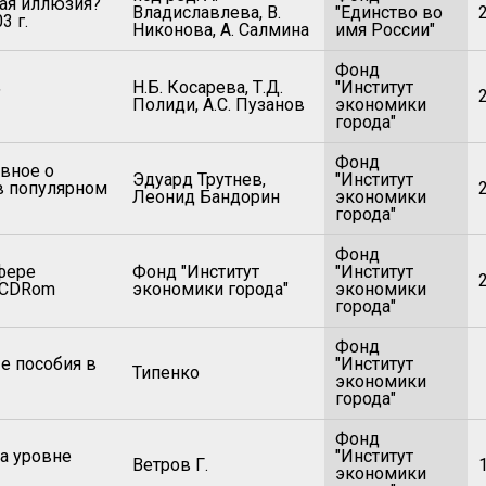
кая иллюзия?
Владиславлева, В.
"Единство во
3 г.
Никонова, А. Салмина
имя России"
Фонд
Н.Б. Косарева, Т.Д.
"Институт
"
Полиди, А.С. Пузанов
экономики
города"
Фонд
авное о
Эдуард Трутнев,
"Институт
в популярном
Леонид Бандорин
экономики
города"
Фонд
фере
Фонд "Институт
"Институт
 CDRom
экономики города"
экономики
города"
Фонд
е пособия в
"Институт
Типенко
экономики
города"
Фонд
а уровне
"Институт
Ветров Г.
экономики