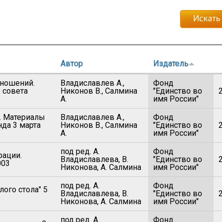
Автор
Издатель
тношений.
Владиславлев А.,
Фонд
 совета
Никонов В., Салмина
"Единство во
А.
имя России"
. Материалы
Владиславлев А.,
Фонд
нда 3 марта
Никонов В., Салмина
"Единство во
А.
имя России"
под ред. А.
Фонд
рации.
Владиславлева, В.
"Единство во
003
Никонова, А. Салмина
имя России"
под ред. А.
Фонд
ого стола" 5
Владиславлева, В.
"Единство во
Никонова, А. Салмина
имя России"
под ред. А.
Фонд