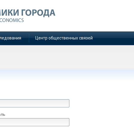
ледования
Центр общественных связей
ель