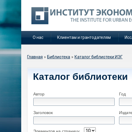
О нас
Клиентам и грантодателям
Исс
Вы здесь
Главная
»
Библиотека
»
Каталог библиотеки ИЭГ
Каталог библиотеки
Автор
Год
Заголовок
Издат
Элементов на страницу