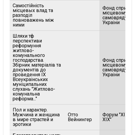
Самостiйнiсть
Фонд сприянн
мiсцевых влад та
мiсцевому
разподiл
самоврядува
повноважень мiж
Украiни
ними
Шляхи тф
перспективи
реформуння
житлово-
комунального
господарства.
Фонд сприянн
Збiрник матерiалiв та
мiсцевому
документiв до
самоврядува
проведення IX
Украiни
Всеукраiнських
мунiципальних
слухань "Житлово-
комунальна
реформа..."
Пол и характер.
Мужчина и женщина
Отто
Форум "XIX-X
в мире страстей и
Вейнингер
XIX"
эротики