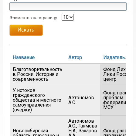
Элементов на страницу
Название
Автор
Издатель
Благотворительность
Фонд Лихачев
в России. История и
Лики России,
современность
центр
У истоков
Фонд правов
гражданского
Автономов
проблем
общества и местного
А.С.
федерализма 
самоуправления
МСУ
(очерки)
Автономов
А.С., Гаямова
Новосибирская
Н.А., Захаров
Фонд развити
область: граждане и
А.А.,
парламентари