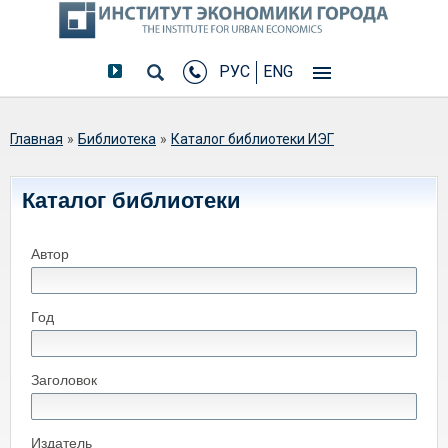
РУС
ENG
Вы здесь
Главная
»
Библиотека
»
Каталог библиотеки ИЭГ
Каталог библиотеки
Автор
Год
Заголовок
Издатель