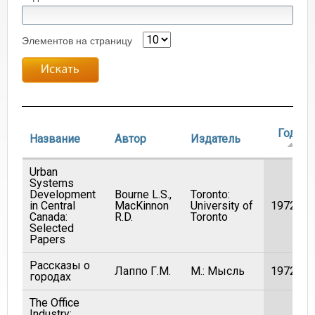
Элементов на страницу
Год
Название
Автор
Издатель
Urban
Systems
Development
Bourne L.S.,
Toronto:
in Central
MacKinnon
University of
1972
Canada:
R.D.
Toronto
Selected
Papers
Рассказы о
Лаппо Г.М.
М.: Мысль
1972
городах
The Office
Industry: