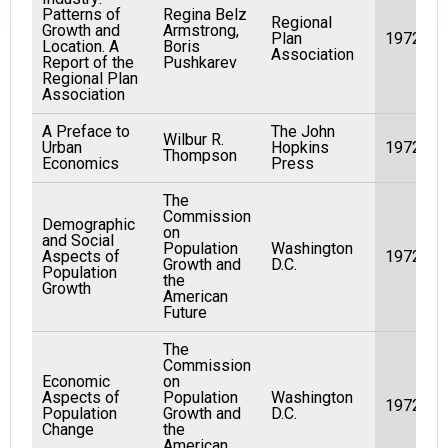
Patterns of
Regina Belz
Regional
Growth and
Armstrong,
Plan
1972
Location. A
Boris
Association
Report of the
Pushkarev
Regional Plan
Association
A Preface to
The John
Wilbur R.
Urban
Hopkins
1972
Thompson
Economics
Press
The
Commission
Demographic
on
and Social
Population
Washington
Aspects of
1972
Growth and
D.C.
Population
the
Growth
American
Future
The
Commission
Economic
on
Aspects of
Population
Washington
1972
Population
Growth and
D.C.
Change
the
American