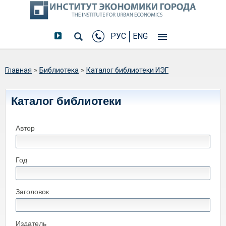
РУС
ENG
Вы здесь
Главная
»
Библиотека
»
Каталог библиотеки ИЭГ
Каталог библиотеки
Автор
Год
Заголовок
Издатель