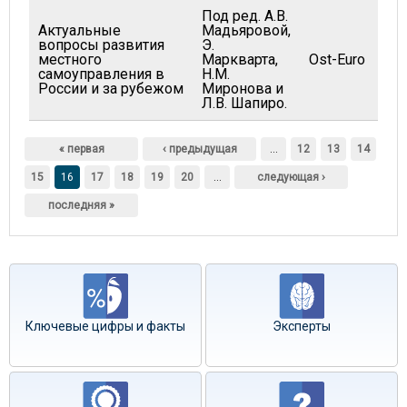
Под ред. А.В.
Актуальные
Мадьяровой,
вопросы развития
Э.
местного
Маркварта,
Ost-Euro
самоуправления в
Н.М.
России и за рубежом
Миронова и
Л.В. Шапиро.
Страницы
« первая
‹ предыдущая
…
12
13
14
15
16
17
18
19
20
…
следующая ›
последняя »
Ключевые цифры и факты
Эксперты