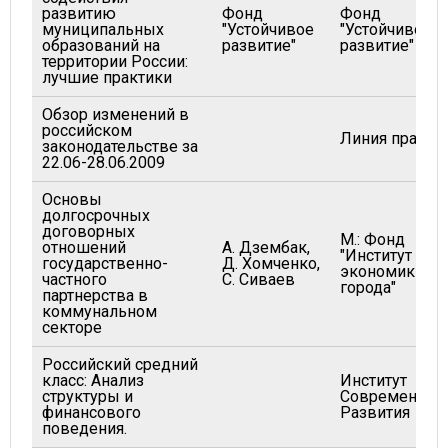
развитию
Фонд
Фонд
муниципальных
"Устойчивое
"Устойчивое
образований на
развитие"
развитие"
территории России:
лучшие практики
Обзор изменений в
российском
Линия права
законодательстве за
22.06-28.06.2009
Основы
долгосрочных
договорных
М.: Фонд
отношений
А. Дзембак,
"Институт
государственно-
Д. Хомченко,
экономики
частного
С. Сиваев
города"
партнерства в
коммунальном
секторе
Российский средний
класс: Анализ
Институт
структуры и
Современног
финансового
Развития
поведения.