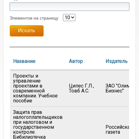
Элементов на страницу
Название
Автор
Издатель
Проекты и
управление
проектами в
Ципес Г.Л.,
ЗАО "Олимп-
современной
Товб А.С.
Бизнес"
компании. Учебное
пособие
Защита прав
налогоплательщиков
при налоговом и
государственном
Российская
контроле.
газета
Бибилиотечка