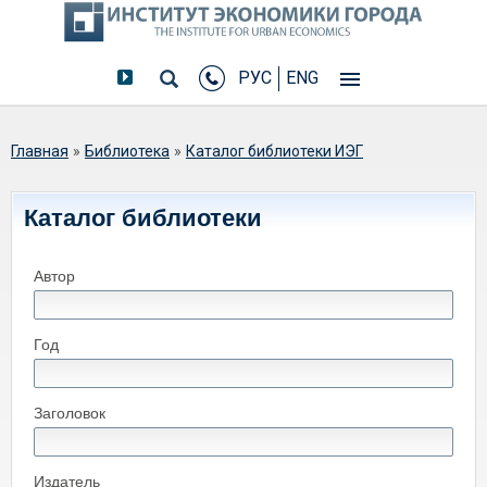
РУС
ENG
Вы здесь
Главная
»
Библиотека
»
Каталог библиотеки ИЭГ
Каталог библиотеки
Автор
Год
Заголовок
Издатель