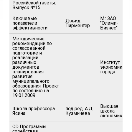
Российской газеты.
Выпуск №15
Ключевые
М.: ЗАО
Дэвид
показатели
"Олимп-
Парментер
эффективности
Бизнес"
Методические
рекомендации по
согласованной
подготовке и
реализации
различных
Институт
документов
экономики
планирования
города
развития
муниципального
образования. Проект
по состоянию на
19.01.2009
Высшая
Школа профессора
под ред. А.Д.
школа
Ясина
Кузмичева
экономики
CD Программы
содействия