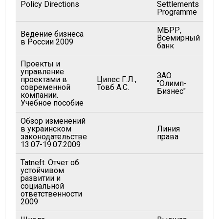
Policy Directions
Settlements
Programme
МБРР,
Ведение бизнеса
Всемирный
20
в России 2009
банк
Проекты и
управление
ЗАО
проектами в
Ципес Г.Л.,
"Олимп-
20
современной
Товб А.С.
Бизнес"
компании.
Учебное пособие
Обзор изменений
в украинском
Линия
20
законодательстве
права
13.07-19.07.2009
Tatneft. Отчет об
устойчивом
развитии и
20
социальной
ответственности
2009