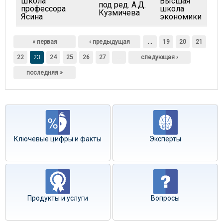
Школа
Высшая
под ред. А.Д.
профессора
школа
20
Кузмичева
Ясина
экономики
Страницы
« первая
‹ предыдущая
…
19
20
21
22
23
24
25
26
27
…
следующая ›
последняя »
Ключевые цифры и факты
Эксперты
Продукты и услуги
Вопросы