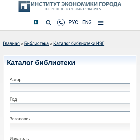
РУС
ENG
Вы здесь
Главная
»
Библиотека
»
Каталог библиотеки ИЭГ
Каталог библиотеки
Автор
Год
Заголовок
Издатель