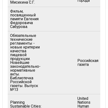
города
Мисихина С.Г.
Фильм,
посвященный
памяти Евгения
20
Федоровича
Сабурова.
Обязательные
технические
регламенты -
новые критерии
качества
пищевой
продукции.
Российская
Новейшие
20
газета
законодательно-
нормативные
акты.
Библиотечка
Российской
газеты. Выпуск
№13
United
Planning
Nations
Sustainable Cities:
Human
20