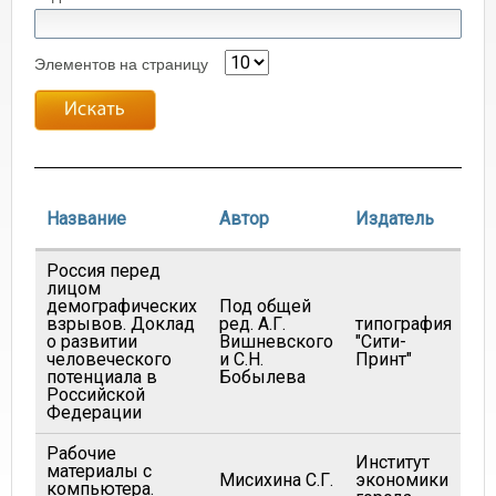
Элементов на страницу
Г
Название
Автор
Издатель
Россия перед
лицом
демографических
Под общей
взрывов. Доклад
ред. А.Г.
типография
о развитии
Вишневского
"Сити-
20
человеческого
и С.Н.
Принт"
потенциала в
Бобылева
Российской
Федерации
Рабочие
Институт
материалы с
Мисихина С.Г.
экономики
20
компьютера.