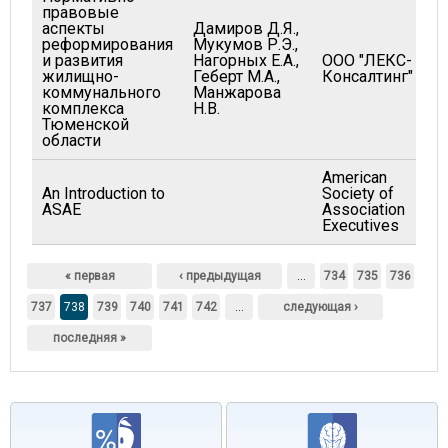
правовые
аспекты
Дамиров Д.Я.,
реформирования
Мукумов Р.Э.,
и развития
Нагорных Е.А.,
ООО "ЛЕКС-
жилищно-
Геберт М.А.,
Консалтинг"
коммунального
Манжарова
комплекса
Н.В.
Тюменской
области
American
An Introduction to
Society of
ASAE
Association
Executives
Страницы
« первая
‹ предыдущая
…
734
735
736
737
738
739
740
741
742
…
следующая ›
последняя »