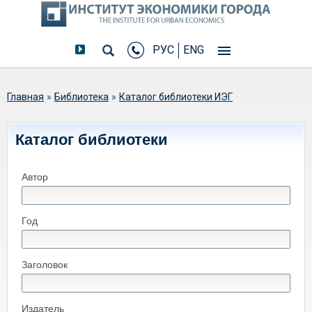
РУС
ENG
Вы здесь
Главная
»
Библиотека
»
Каталог библиотеки ИЭГ
Каталог библиотеки
Автор
Год
Заголовок
Издатель