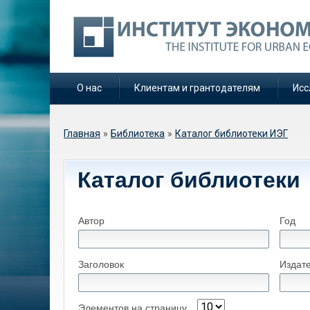
О нас
Клиентам и грантодателям
Исс
Вы здесь
Главная
»
Библиотека
»
Каталог библиотеки ИЭГ
Каталог библиотеки
Автор
Год
Заголовок
Издат
Элементов на страницу