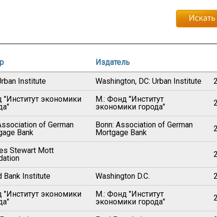
р
Издатель
rban Institute
Washington, DC: Urban Institute
 "Институт экономики
М.: Фонд "Институт
да"
экономики города"
Association of German
Bonn: Association of German
gage Bank
Mortgage Bank
es Stewart Mott
dation
 Bank Institute
Washington D.C.
 "Институт экономики
M.: Фонд "Институт
да"
экономики города"