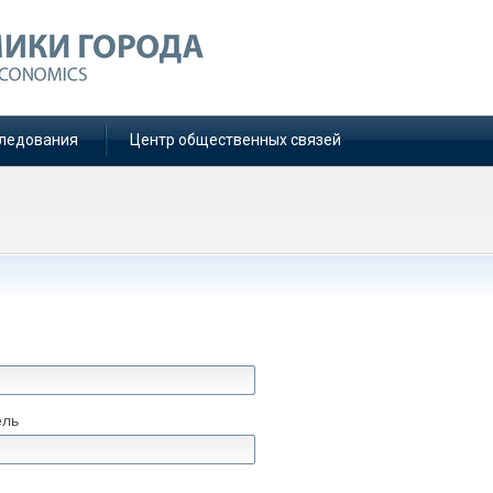
ледования
Центр общественных связей
ель