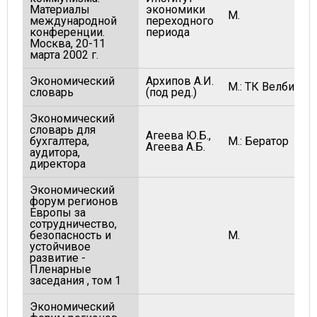
Материалы
экономики
М.
международной
переходного
конференции.
периода
Москва, 20-11
марта 2002 г.
Экономический
Архипов А.И.
М.: ТК Велби
словарь
(под ред.)
Экономический
словарь для
Агеева Ю.Б.,
бухгалтера,
М.: Бератор
Агеева А.Б.
аудитора,
директора
Экономический
форум регионов
Европы за
сотрудничество,
безопасность и
М.
устойчивое
развитие -
Пленарные
заседания , том 1
Экономический