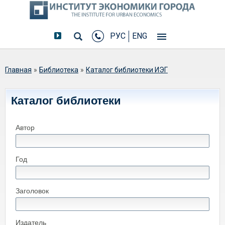
РУС
ENG
Вы здесь
Главная
»
Библиотека
»
Каталог библиотеки ИЭГ
Каталог библиотеки
Автор
Год
Заголовок
Издатель