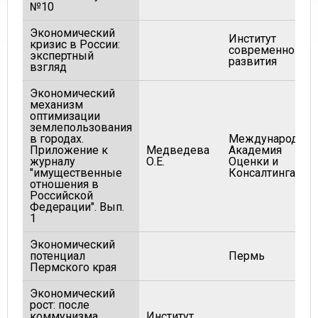
№10
Экономический
Институт
кризис в России:
современного
экспертный
развития
взгляд
Экономический
механизм
оптимизации
землепользования
в городах.
Международная
Приложение к
Медведева
Академия
журналу
О.Е.
Оценки и
"имущественные
Консалтинга
отношения в
Российской
Федерации". Вып.
1
Экономический
потенциал
Пермь
Пермского края
Экономический
рост: после
коммунизма.
Институт