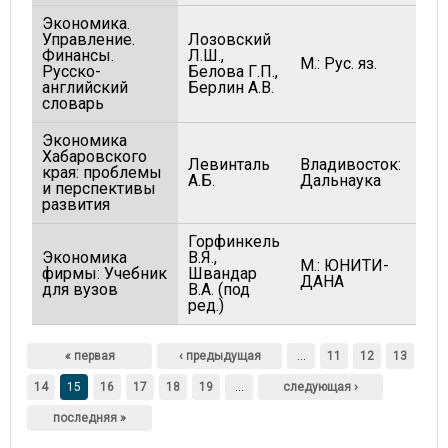
Экономика.
Управление.
Лозовский
Финансы.
Л.Ш.,
М.: Рус. яз.
20
Русско-
Белова Г.П.,
английский
Берлин А.В.
словарь
Экономика
Хабаровского
Левинталь
Владивосток:
края: проблемы
20
А.Б.
Дальнаука
и перспективы
развития
Горфинкель
Экономика
В.Я.,
М.: ЮНИТИ-
фирмы: Учебник
Швандар
20
ДАНА
для вузов
В.А. (под
ред.)
Страницы
« первая
‹ предыдущая
…
11
12
13
14
15
16
17
18
19
…
следующая ›
последняя »