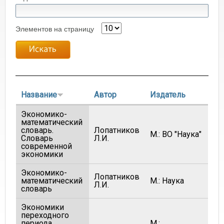
Элементов на страницу
Название
Автор
Издатель
Г
Экономико-
математический
словарь.
Лопатников
М.: ВО "Наука"
19
Словарь
Л.И.
современной
экономики
Экономико-
Лопатников
математический
М.: Наука
19
Л.И.
словарь
Экономики
переходного
периода.
М.: