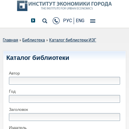
РУС
ENG
Вы здесь
Главная
»
Библиотека
»
Каталог библиотеки ИЭГ
Каталог библиотеки
Автор
Год
Заголовок
Издатель