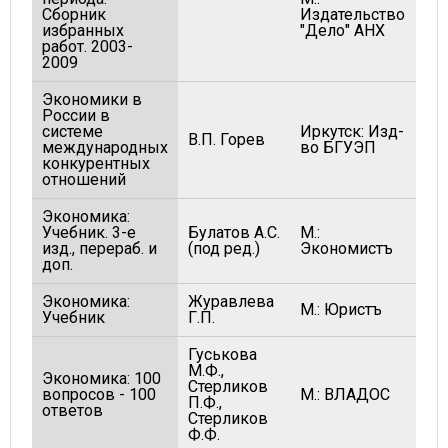
Сборник
Издательство
20
избранных
"Дело" АНХ
работ. 2003-
2009
Экономики в
России в
системе
Иркутск: Изд-
В.П. Горев
20
международных
во БГУЭП
конкурентных
отношений
Экономика:
Учебник. 3-е
Булатов А.С.
М.:
20
изд., перераб. и
(под ред.)
Экономистъ
доп.
Экономика:
Журавлева
М.: Юристъ
20
Учебник
Г.П.
Гуськова
М.Ф.,
Экономика: 100
Стерликов
вопросов - 100
М.: ВЛАДОС
19
П.Ф.,
ответов
Стерликов
Ф.Ф.