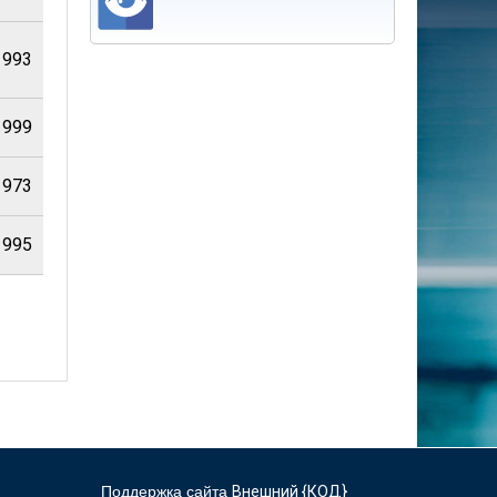
1993
1999
1973
1995
Поддержка сайта
Внешний {КОД}