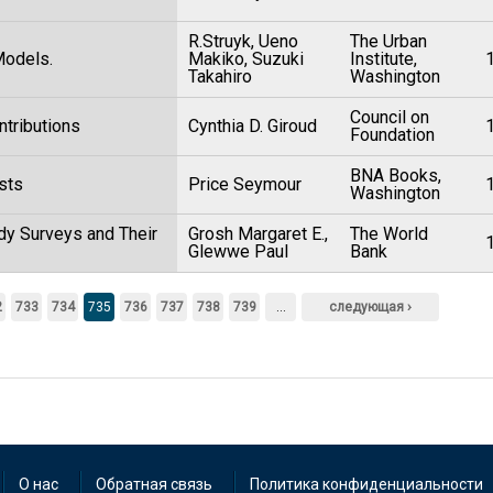
R.Struyk, Ueno
The Urban
Models.
Makiko, Suzuki
Institute,
Takahiro
Washington
Council on
ntributions
Cynthia D. Giroud
Foundation
BNA Books,
osts
Price Seymour
Washington
dy Surveys and Their
Grosh Margaret E.,
The World
Glewwe Paul
Bank
2
733
734
735
736
737
738
739
…
следующая ›
О нас
Обратная связь
Политика конфиденциальности