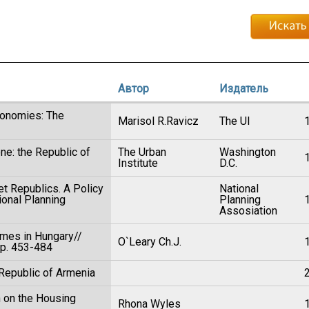
Автор
Издатель
conomies: The
Marisol R.Ravicz
The UI
ne: the Republic of
The Urban
Washington
Institute
D.C.
et Republics. A Policy
National
ional Planning
Planning
Assosiation
mmes in Hungary//
O`Leary Ch.J.
 pp. 453-484
Republic of Armenia
n on the Housing
Rhona Wyles