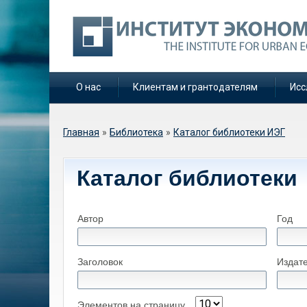
О нас
Клиентам и грантодателям
Исс
Вы здесь
Главная
»
Библиотека
»
Каталог библиотеки ИЭГ
Каталог библиотеки
Автор
Год
Заголовок
Издат
Элементов на страницу