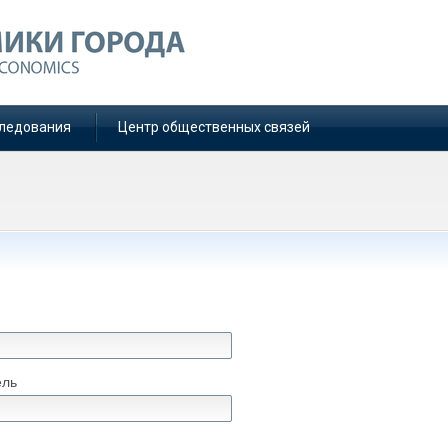
ледования
Центр общественных связей
ель