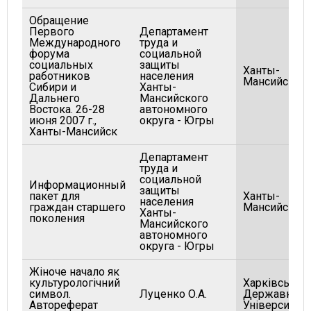
Обращение
Первого
Департамент
Международного
труда и
форума
социальной
социальных
защиты
Ханты-
работников
населения
Мансийск
Сибири и
Ханты-
Дальнего
Мансийского
Востока. 26-28
автономного
июня 2007 г.,
округа - Югры
Ханты-Мансийск
Департамент
труда и
социальной
Информационный
защиты
пакет для
Ханты-
населения
граждан старшего
Мансийск
Ханты-
поколения
Мансийского
автономного
округа - Югры
Жiноче начало як
культурологiчний
Харкiвський
символ.
Луценко О.А.
Державный
Автореферат
Унiверситет