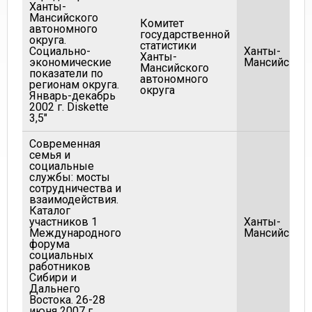
Ханты-
Мансийского
Комитет
автономного
государственной
округа.
статистики
Социально-
Ханты-
Ханты-
экономические
Мансийск
Мансийского
показатели по
автономного
регионам округа.
округа
Январь-декабрь
2002 г. Diskette
3,5"
Современная
семья и
социальные
службы: мосты
сотрудничества и
взаимодействия.
Каталог
участников 1
Ханты-
Международного
Мансийск
форума
социальных
работников
Сибири и
Дальнего
Востока. 26-28
июня 2007 г.