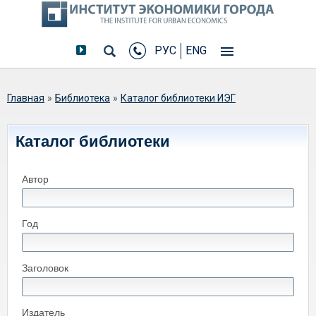
РУС
ENG
Вы здесь
Главная
»
Библиотека
»
Каталог библиотеки ИЭГ
Каталог библиотеки
Автор
Год
Заголовок
Издатель