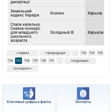
дисертацii
Земельний
Ксилон
Харькiв
кодекс Украiри
Спаси капельку.
Сказка-конкурс
для младшего
Холодный Ф.
Харьков
школьного
возраста
Страницы
« первая
‹ предыдущая
…
733
734
735
736
737
738
739
740
741
…
следующая ›
последняя »
Ключевые цифры и факты
Эксперты