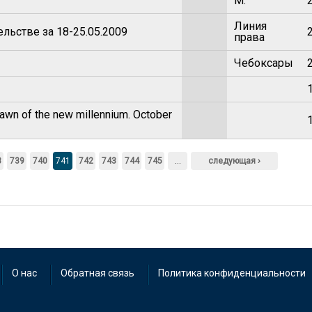
М.
Линия
льстве за 18-25.05.2009
права
Чебоксары
wn of the new millennium. October
8
739
740
741
742
743
744
745
…
следующая ›
О нас
Обратная связь
Политика конфиденциальности