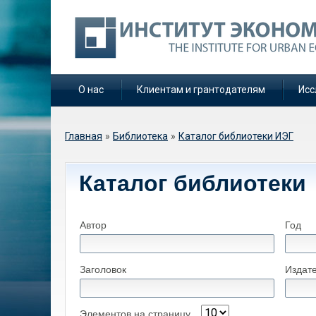
О нас
Клиентам и грантодателям
Исс
Вы здесь
Главная
»
Библиотека
»
Каталог библиотеки ИЭГ
Каталог библиотеки
Автор
Год
Заголовок
Издат
Элементов на страницу