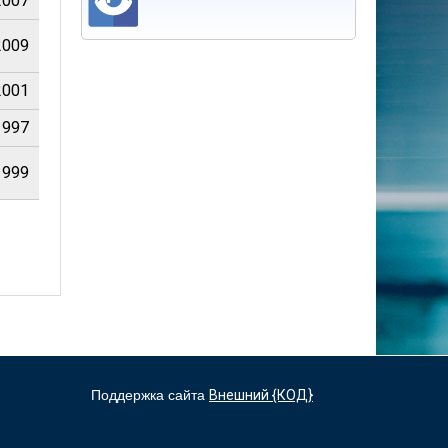
2007
2009
2001
1997
1999
Поддержка сайта
Внешний {КОД}