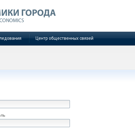
ледования
Центр общественных связей
ель