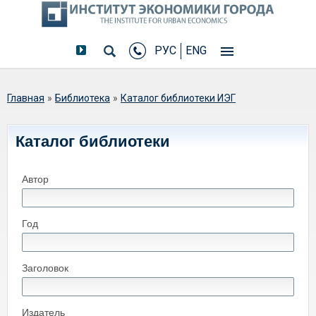
РУС
ENG
Вы здесь
Главная
»
Библиотека
»
Каталог библиотеки ИЭГ
Каталог библиотеки
Автор
Год
Заголовок
Издатель