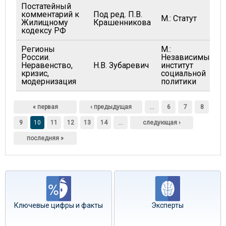
Постатейный
комментарий к
Под ред. П.В.
М.: Статут
Жилищному
Крашенникова
кодексу РФ
Регионы
М.:
России.
Независимый
Неравенство,
Н.В. Зубаревич
институт
кризис,
социальной
модернизация
политики
Страницы
« первая
‹ предыдущая
…
6
7
8
9
10
11
12
13
14
…
следующая ›
последняя »
Ключевые цифры и факты
Эксперты