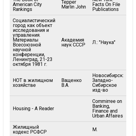
Tepper
American City
Facts On File
19
Marlin John
Rankings
Publications
Социалистический
город как объект
исследования и
управления.
Материалы
Академия
Л.: "Наука"
19
Всесоюзной
наук СССР
научной
конференции,
Ленинград, 21-23
октября 1981 г.
Новосибирск:
НОТ в жилищном
Ващенко
Западно-
19
хозяйстве
В.А.
Сибирское
изд-во
Commirree on
Banking,
Housing - A Reader
19
Finance and
Urban Affaires
Жилищный
М.
19
кодекс РСФСР