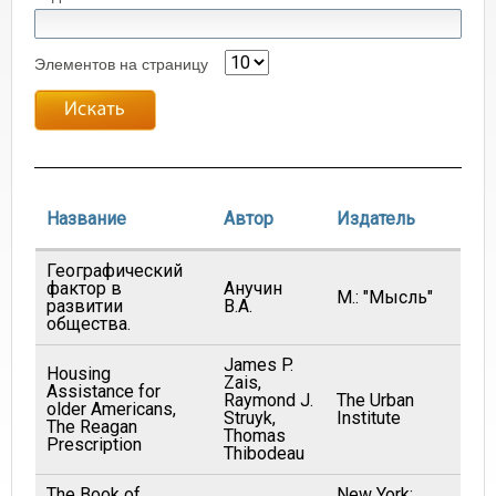
Элементов на страницу
Г
Название
Автор
Издатель
Географический
фактор в
Анучин
М.: "Мысль"
19
развитии
В.А.
общества.
James P.
Housing
Zais,
Assistance for
Raymond J.
The Urban
older Americans,
19
Struyk,
Institute
The Reagan
Thomas
Prescription
Thibodeau
The Book of
New York: