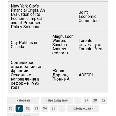
New York City's
Financial Crisis. An
Joint
Evaluation of Its
Economic
19
Economic Impact
Committee
and of Proposed
Policy Solutions
Magnusson
Warren,
Toronto:
City Politics in
Sancton
University of
19
Canada
Andrew
Toronto Press
(editors)
Социальное
страхование во
Франции:
Жорж
Основные
Дорьон,
ADECRI
19
направления в
Гионнэ А.
реформе 1996
года
Страницы
« первая
‹ предыдущая
…
27
28
29
30
31
32
33
34
35
…
следующая ›