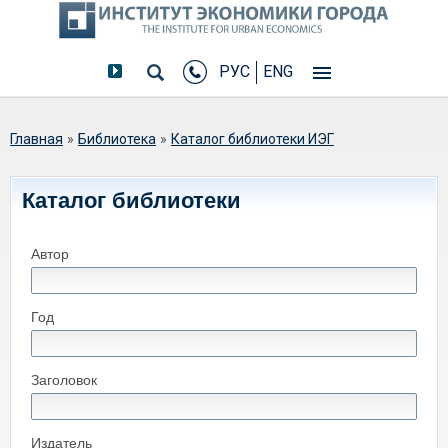
РУС
ENG
Вы здесь
Главная
»
Библиотека
»
Каталог библиотеки ИЭГ
Каталог библиотеки
Автор
Год
Заголовок
Издатель