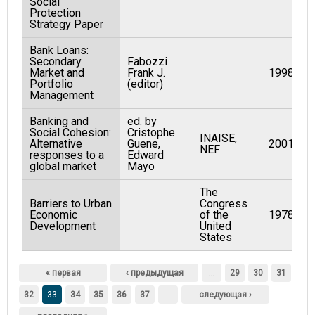
Social
Protection
Strategy Paper
Bank Loans:
Secondary
Fabozzi
Market and
Frank J.
1998
Portfolio
(editor)
Management
Banking and
ed. by
Social Cohesion:
Cristophe
INAISE,
Alternative
Guene,
2001
NEF
responses to a
Edward
global market
Mayo
The
Barriers to Urban
Congress
Economic
of the
1978
Development
United
States
Страницы
« первая
‹ предыдущая
…
29
30
31
32
33
34
35
36
37
…
следующая ›