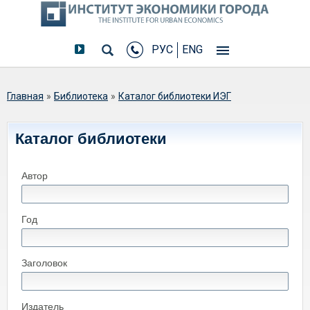
РУС
ENG
Вы здесь
Главная
»
Библиотека
»
Каталог библиотеки ИЭГ
Каталог библиотеки
Автор
Год
Заголовок
Издатель