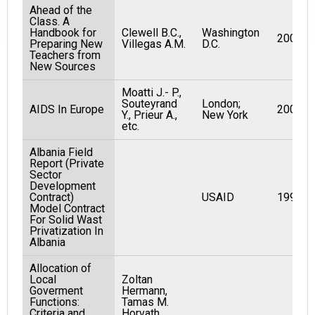
Ahead of the
Class. A
Handbook for
Clewell B.C.,
Washington
2001
Preparing New
Villegas A.M.
D.C.
Teachers from
New Sources
Moatti J.- P.,
Souteyrand
London;
AIDS In Europe
2000
Y., Prieur A.,
New York
etc.
Albania Field
Report (Private
Sector
Development
Contract)
USAID
1994
Model Contract
For Solid Wast
Privatization In
Albania
Allocation of
Local
Zoltan
Goverment
Hermann,
Functions:
Tamas M.
Criteria and
Horvath,