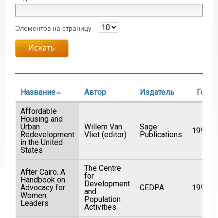
Элементов на страницу
Название
Автор
Издатель
Год
Affordable
Housing and
Urban
Willem Van
Sage
1997
Redevelopment
Vliet (editor)
Publications
in the United
States
The Centre
After Cairo. A
for
Handbook on
Development
Advocacy for
CEDPA
1994
and
Women
Population
Leaders
Activities.