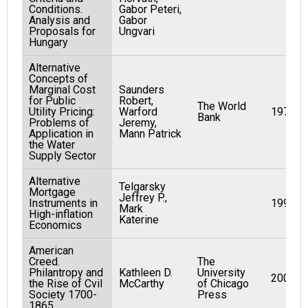
Conditions.
Gabor Peteri,
Analysis and
Gabor
Proposals for
Ungvari
Hungary
Alternative
Concepts of
Marginal Cost
Saunders
for Public
Robert,
The World
Utility Pricing:
Warford
1977
Bank
Problems of
Jeremy,
Application in
Mann Patrick
the Water
Supply Sector
Alternative
Telgarsky
Mortgage
Jeffrey P.,
Instruments in
1991
Mark
High-inflation
Katerine
Economics
American
Creed.
The
Philantropy and
Kathleen D.
University
2003
the Rise of Cvil
McCarthy
of Chicago
Society 1700-
Press
1865