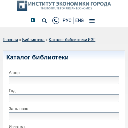
РУС
ENG
Вы здесь
Главная
»
Библиотека
»
Каталог библиотеки ИЭГ
Каталог библиотеки
Автор
Год
Заголовок
Издатель