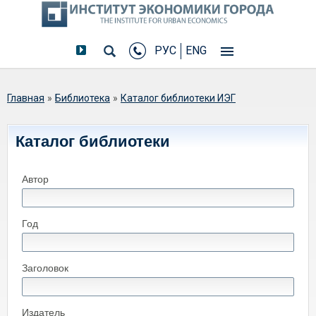
РУС
ENG
Вы здесь
Главная
»
Библиотека
»
Каталог библиотеки ИЭГ
Каталог библиотеки
Автор
Год
Заголовок
Издатель