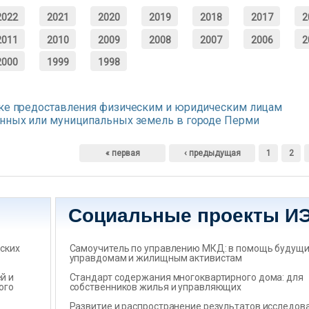
2022
2021
2020
2019
2018
2017
2
2011
2010
2009
2008
2007
2006
2
2000
1999
1998
дке предоставления физическим и юридическим лицам
енных или муниципальных земель в городе Перми
« первая
‹ предыдущая
1
2
Социальные проекты И
ских
Самоучитель по управлению МКД: в помощь будущ
управдомам и жилищным активистам
̆ и
Стандарт содержания многоквартирного дома: для
ого
собственников жилья и управляющих
Развитие и распространение результатов исследов