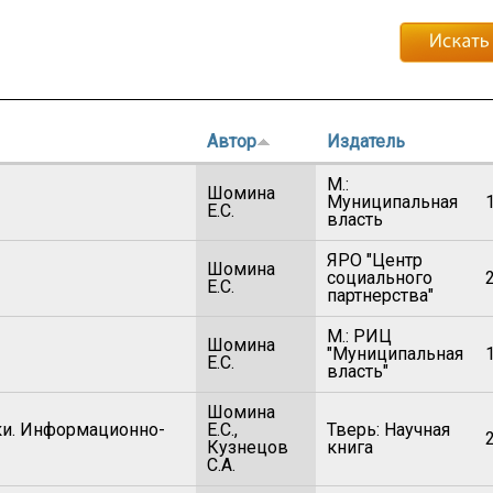
Автор
Издатель
М.:
Шомина
Муниципальная
Е.С.
власть
ЯРО "Центр
Шомина
социального
Е.С.
партнерства"
М.: РИЦ
Шомина
"Муниципальная
Е.С.
власть"
Шомина
ки. Информационно-
Е.С.,
Тверь: Научная
Кузнецов
книга
С.А.