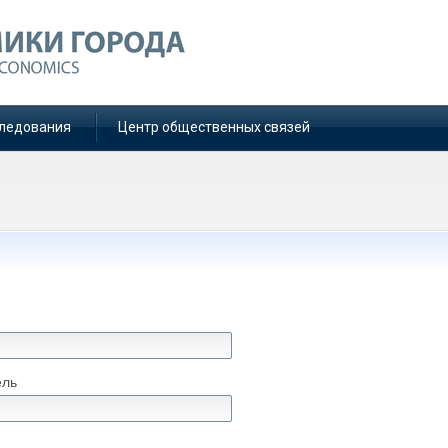
ледования
Центр общественных связей
ель