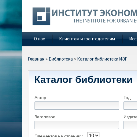
О нас
Клиентам и грантодателям
Исс
Вы здесь
Главная
»
Библиотека
»
Каталог библиотеки ИЭГ
Каталог библиотеки
Автор
Год
Заголовок
Издат
Элементов на страницу