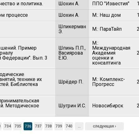
чество и политика.
Шохин А.
ППО "Известия"
ом процессе
Шохин А.
М.: Наш дом
Шпикерман
М.: ПараТайп
Э.
М.:
ошений. Пример
Шпинь П.П.,
Международная
рналу
Васиярова
Академия
Федерации". Вып. 3
Е.Ю.
оценки и
консалтинга
тодические
нятий, технике их
М.: Комплекс-
Шрёдер П.
тей. Библиотека
Прогресс
принимательская
й. Методическое
Шугрин И.С.
Новосибирск
3
734
735
736
737
738
739
740
…
следующая ›