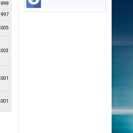
1999
1997
2005
2003
2001
2001