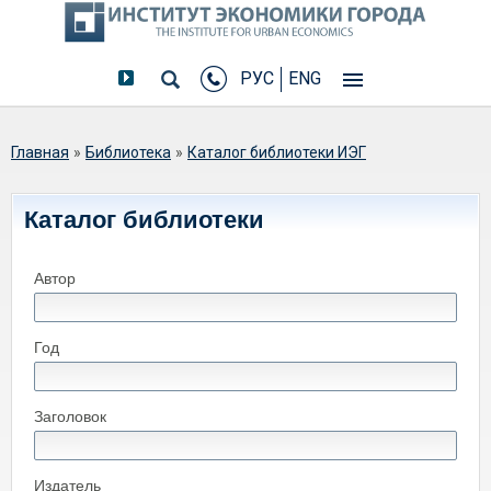
РУС
ENG
Вы здесь
Главная
»
Библиотека
»
Каталог библиотеки ИЭГ
Каталог библиотеки
Автор
Год
Заголовок
Издатель