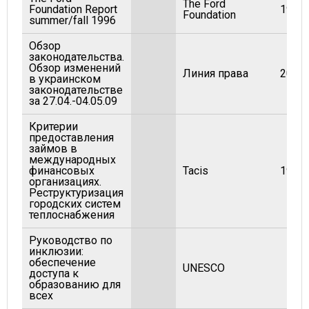
The Ford
Foundation Report
1996
Foundation
summer/fall 1996
Обзор
законодательства.
Обзор изменений
Линия права
2009
в украинском
законодательстве
за 27.04.-04.05.09
Критерии
предоставления
займов в
международных
финансовых
Tacis
1999
организациях.
Реструктуризация
городских систем
теплоснабжения
Руководство по
инклюзии:
обеспечение
UNESCO
доступа к
образованию для
всех