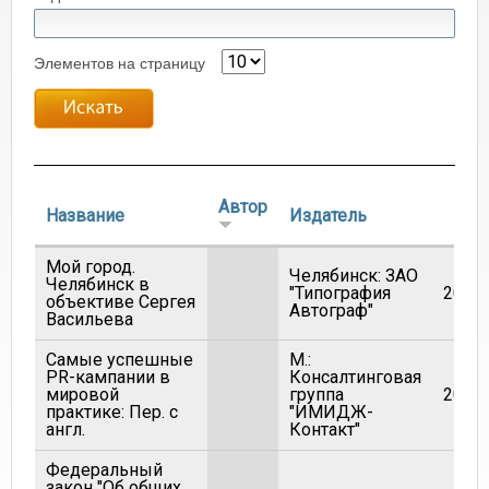
Элементов на страницу
Автор
Название
Издатель
Год
Мой город.
Челябинск: ЗАО
Челябинск в
"Типография
2006
объективе Сергея
Автограф"
Васильева
Самые успешные
М.:
PR-кампании в
Консалтинговая
мировой
группа
2002
практике: Пер. с
"ИМИДЖ-
англ.
Контакт"
Федеральный
закон "Об общих