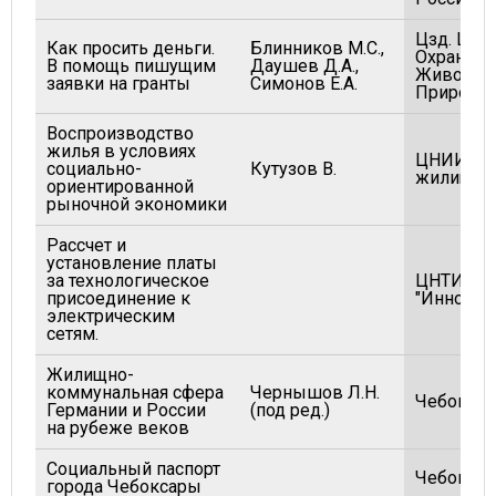
Цзд. Цен
Как просить деньги.
Блинников М.С.,
Охраны
В помощь пишущим
Даушев Д.А.,
Живой
заявки на гранты
Симонов Е.А.
Природы
Воспроизводство
жилья в условиях
ЦНИИЭП
социально-
Кутузов В.
жилища
ориентированной
рыночной экономики
Рассчет и
установление платы
за технологическое
ЦНТИ
присоединение к
"Инноват
электрическим
сетям.
Жилищно-
коммунальная сфера
Чернышов Л.Н.
Чебокса
Германии и России
(под ред.)
на рубеже веков
Социальный паспорт
Чебокса
города Чебоксары