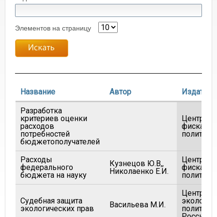
Элементов на страницу
Название
Автор
Издатель
Разработка
критериев оценки
Центр
расходов
фискальн
потребностей
политики
бюджетополучателей
Расходы
Центр
Кузнецов Ю.В,,
федерального
фискальн
Николаенко Е.И.
бюджета на науку
политики
Центр
Судебная защита
экологич
Васильева М.И.
экологических прав
политики
России