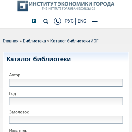
РУС
ENG
Вы здесь
Главная
»
Библиотека
»
Каталог библиотеки ИЭГ
Каталог библиотеки
Автор
Год
Заголовок
Издатель