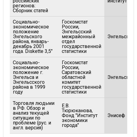
российских
институт
регионов:
Сборник статей
Социально-
Госкомстат
экономическое
России,
положение
Энгельсский
Энгельского
межрайонный
Энгельск
района, январь-
отдел
декабрь 2001
государственной
года. Diskette 3,5"
статистики
Социально-
Госкомстат
экономическое
России,
положение г.
Саратовский
Энгельса и
областной
Энгельск
Энгельcского
комитет
района в 1999
государственной
году
статистики
Торговля людьми
Е.В.
в РФ. Обзор и
Тюрюканова,
анализ текущей
Фонд "Институт
Энисеф
ситуации по
экономики
проблеме (рус. и
города"
англ. версия)