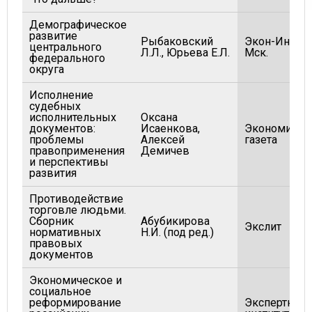
Демографическое
развитие
Рыбаковский
Экон-Инфор
центрального
Л.Л., Юрьева Е.Л.
Мск.
федерального
округа
Исполнение
судебных
исполнительных
Оксана
документов:
Исаенкова,
Экономичес
проблемы
Алексей
газета
правоприменения
Демичев
и перспективы
развития
Противодействие
торговле людьми.
Сборник
Абубикирова
Экслит
нормативных
Н.И. (под ред.)
правовых
документов
Экономическое и
социальное
реформирование
Экспертный