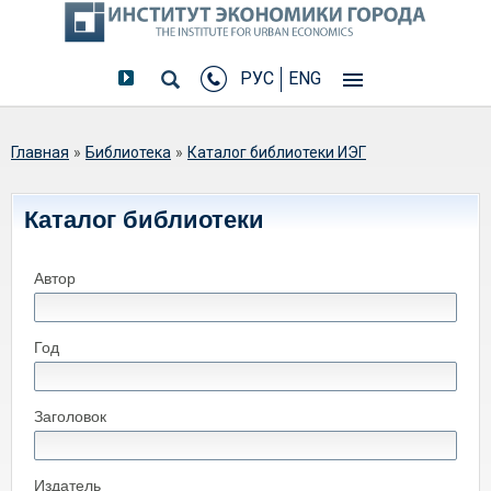
РУС
ENG
Вы здесь
Главная
»
Библиотека
»
Каталог библиотеки ИЭГ
Каталог библиотеки
Автор
Год
Заголовок
Издатель