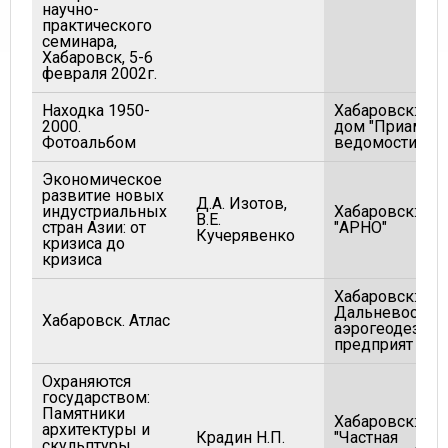
научно-
практического
семинара,
Хабаровск, 5-6
февраля 2002г.
Находка 1950-
Хабаровск: Изд
2000.
дом "Приамур
Фотоальбом
ведомости"
Экономическое
развитие новых
Д.А. Изотов,
индустриальных
Хабаровск: ИД
В.Е.
стран Азии: от
"АРНО"
Кучерявенко
кризиса до
кризиса
Хабаровск:
Дальневост.
Хабаровск. Атлас
аэрогеодезиче
предприят
Охраняются
государством:
Памятники
Хабаровск:
архитектуры и
Крадин Н.П.
"Частная
скульптуры