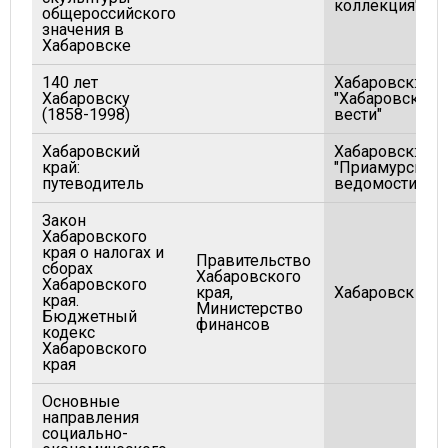
коллекция"
общероссийского
значения в
Хабаровске
140 лет
Хабаровск:
Хабаровску
"Хабаровские
(1858-1998)
вести"
Хабаровский
Хабаровск:
край:
"Приамурские
путеводитель
ведомости"
Закон
Хабаровского
края о налогах и
Правительство
сборах
Хабаровского
Хабаровского
края,
Хабаровск
края.
Министерство
Бюджетный
финансов
кодекс
Хабаровского
края
Основные
направления
социально-