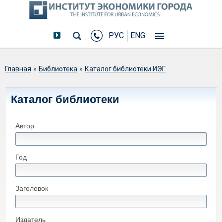
РУС
ENG
Вы здесь
Главная
»
Библиотека
»
Каталог библиотеки ИЭГ
Каталог библиотеки
Автор
Год
Заголовок
Издатель