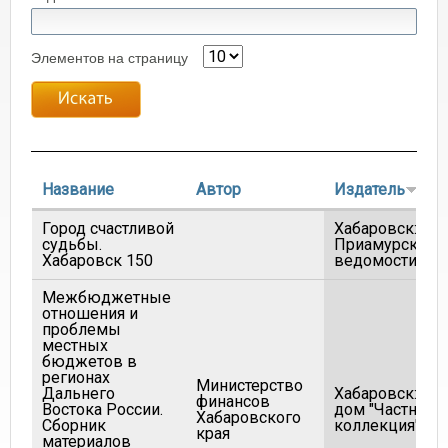
Элементов на страницу
Название
Автор
Издатель
Город счастливой
Хабаровск:
судьбы.
Приамурские
Хабаровск 150
ведомости
Межбюджетные
отношения и
проблемы
местных
бюджетов в
регионах
Министерство
Дальнего
Хабаровск: Изд
финансов
Востока России.
дом "Частная
Хабаровского
Сборник
коллекция"
края
материалов