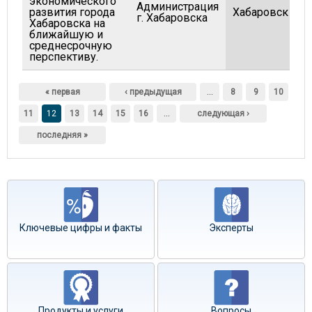
экономического
Администрация
развития города
Хабаровск
г. Хабаровска
Хабаровска на
ближайшую и
среднесрочную
перспективу.
Страницы
« первая
‹ предыдущая
…
8
9
10
11
12
13
14
15
16
…
следующая ›
последняя »
Ключевые цифры и факты
Эксперты
Продукты и услуги
Вопросы