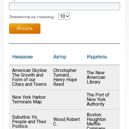
Элементов на страницу
Название
Автор
Издатель
American Skyline:
Christopher
The New
The Growth and
Tunnard ,
American
19
Form of our
Henry Hope
Library
Cities and Towns
Reed
The Port of
New York Harbor
New York
19
Terminals Map
Authority
Boston:
Suburbia. Its
Wood Robert
Houghton
People and Their
19
C.
Mefflin
Politics
Company