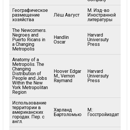
Географическое
М. Изд-во
размещение
Лёш Август
Иностранной
19
хозяйства
литературы
The Newcomers.
Negroes and
Harvard
Handlin
Puerto Ricans in
Universuty
19
Oscar
a Changing
Press
Metropolis
Anatomy of a
Metropolis. The
Changing
Hoover Edgar
Harvard
Distribution of
M., Vernon
Universuty
19
People and Jobs
Raymand
Press
Within the New
York Metropolitan
Region
Использование
территории в
Харланд
М.:
американских
19
Бартоломью
Госстройиздат
городах. Пер. с
англ.