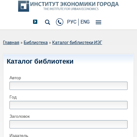
РУС
ENG
Вы здесь
Главная
»
Библиотека
»
Каталог библиотеки ИЭГ
Каталог библиотеки
Автор
Год
Заголовок
Издатель