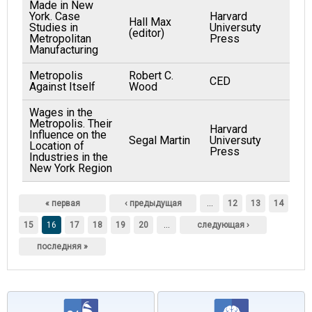
Made in New
York. Case
Harvard
Hall Max
Studies in
Universuty
19
(editor)
Metropolitan
Press
Manufacturing
Metropolis
Robert C.
CED
19
Against Itself
Wood
Wages in the
Metropolis. Their
Harvard
Influence on the
Segal Martin
Universuty
19
Location of
Press
Industries in the
New York Region
Страницы
« первая
‹ предыдущая
…
12
13
14
15
16
17
18
19
20
…
следующая ›
последняя »