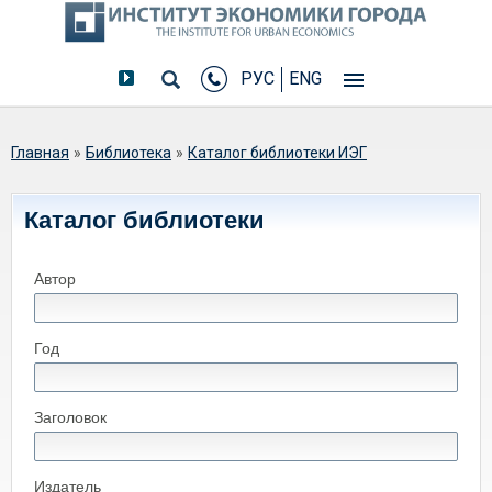
РУС
ENG
Вы здесь
Главная
»
Библиотека
»
Каталог библиотеки ИЭГ
Каталог библиотеки
Автор
Год
Заголовок
Издатель