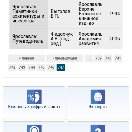
Ярославль:
Ярославль.
Верхне-
Памятники
Выголов
Волжское
1994
архитектуры и
В.П.
книжное
искусства
изд-во
Федорчук
Ярославль:
Ярославль:
А.В. (под
Академия
2005
Путеводитель
ред.)
развития
Страницы
« первая
‹ предыдущая
…
739
740
741
742
743
744
745
746
747
Ключевые цифры и факты
Эксперты