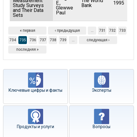
Measurement
The World
E.,
1995
Study Surveys
Bank
Glewwe
and Their Data
Paul
Sets
Страницы
« первая
‹ предыдущая
…
731
732
733
734
735
736
737
738
739
…
следующая ›
последняя »
Ключевые цифры и факты
Эксперты
Продукты и услуги
Вопросы