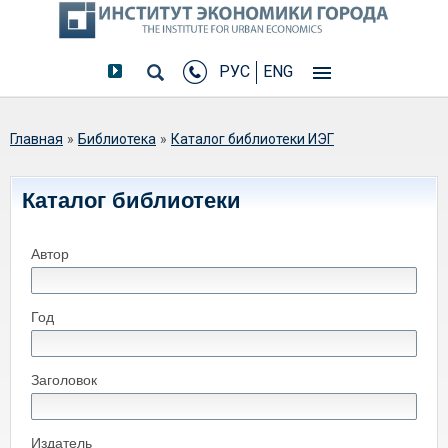
РУС
ENG
Вы здесь
Главная
»
Библиотека
»
Каталог библиотеки ИЭГ
Каталог библиотеки
Автор
Год
Заголовок
Издатель