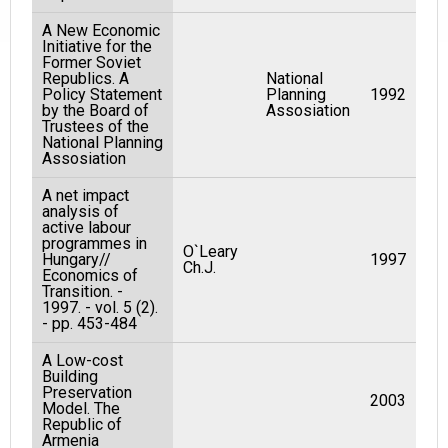
A New Economic
Initiative for the
Former Soviet
Republics. A
National
Policy Statement
Planning
1992
by the Board of
Assosiation
Trustees of the
National Planning
Assosiation
A net impact
analysis of
active labour
programmes in
O`Leary
Hungary//
1997
Ch.J.
Economics of
Transition. -
1997. - vol. 5 (2).
- pp. 453-484
A Low-cost
Building
Preservation
2003
Model. The
Republic of
Armenia