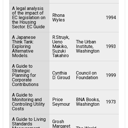
A legal analysis
of the impact of
Rhona
EC legislation on
1994
Wyles
the Housing
Sector. EC Guide
A Japanese
R.Struyk,
Think Tank:
Ueno
The Urban
Exploring
Makiko,
Institute,
1993
Alternative
Suzuki
Washington
Models.
Takahiro
A Guide to
Strategic
Cynthia
Council on
Planning for
1999
D. Giroud
Foundation
Corporate
Contributions
A Guide to
Monitoring and
Price
BNA Books,
1973
Controling Utility
Seymour
Washington
Costs
A Guide to Living
Grosh
Standards
Margaret