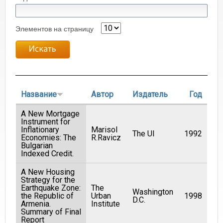
Элементов на страницу
Название
Автор
Издатель
Год
A New Mortgage
Instrument for
Inflationary
Marisol
The UI
1992
Economies: The
R.Ravicz
Bulgarian
Indexed Credit.
A New Housing
Strategy for the
Earthquake Zone:
The
Washington
the Republic of
Urban
1998
D.C.
Armenia.
Institute
Summary of Final
Report