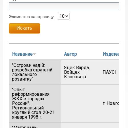
Элементов на страницу
Название
Автор
Издатель
"Острови надiй:
Яцек Варда,
розробка стратегiй
Войцeх
ПАУСI
локального
Клосовскi
розвитку"
"Опыт
реформирования
ЖКХ в городах
России".
г. Новгород
Региональный
круглый стол. 20-21
января 1998 г.
"Материалы