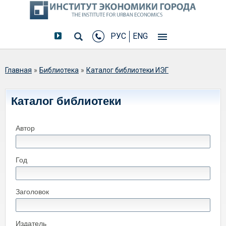
РУС
ENG
Вы здесь
Главная
»
Библиотека
»
Каталог библиотеки ИЭГ
Каталог библиотеки
Автор
Год
Заголовок
Издатель