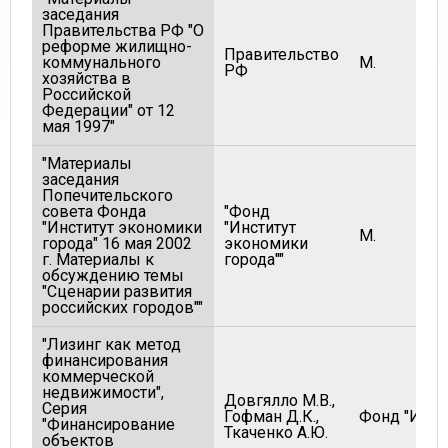
заседания
Правительства РФ "О
реформе жилищно-
Правительство
коммунального
М.
РФ
хозяйства в
Российской
Федерации" от 12
мая 1997"
"Материалы
заседания
Попечительского
совета Фонда
"Фонд
"Институт экономики
"Институт
М.
города" 16 мая 2002
экономики
г. Материалы к
города""
обсуждению темы
"Сценарии развития
российских городов""
"Лизинг как метод
финансирования
коммерческой
недвижимости",
Довгялло М.В.,
Серия
Гофман Д.К.,
Фонд "ИЭГ"
"Финансирование
Ткаченко А.Ю.
объектов