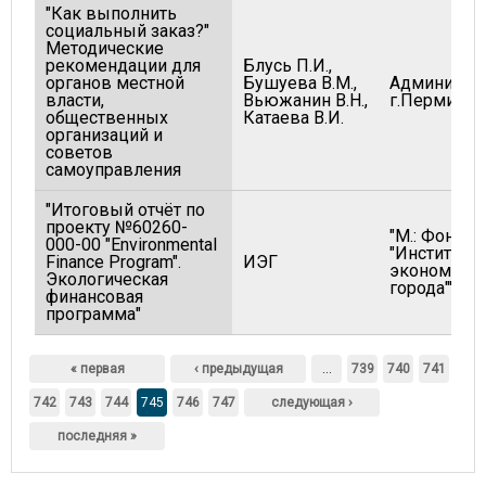
"Как выполнить
социальный заказ?"
Методические
рекомендации для
Блусь П.И.,
органов местной
Бушуева В.М.,
Администр
власти,
Вьюжанин В.Н.,
г.Перми
общественных
Катаева В.И.
организаций и
советов
самоуправления
"Итоговый отчёт по
проекту №60260-
"М.: Фонд
000-00 "Environmental
"Институт
Finance Program".
ИЭГ
экономики
Экологическая
города""
финансовая
программа"
Страницы
« первая
‹ предыдущая
…
739
740
741
742
743
744
745
746
747
следующая ›
последняя »