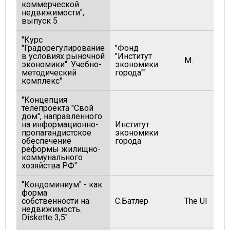
коммерческой
недвижимости",
выпуск 5
"Курс
"Градорегулирование
"Фонд
в условиях рыночной
"Институт
М.
экономики". Учебно-
экономики
методический
города""
комплекс"
"Концепция
телепроекта "Свой
дом", направленного
на информационно-
Институт
пропагандистское
экономики
обеспечение
города
реформы жилищно-
коммунального
хозяйства РФ"
"Кондоминиум" - как
форма
собственности на
С.Батлер
The UI
недвижимость.
Diskette 3,5"