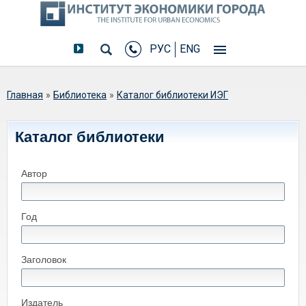
РУС
ENG
Вы здесь
Главная
»
Библиотека
»
Каталог библиотеки ИЭГ
Каталог библиотеки
Автор
Год
Заголовок
Издатель