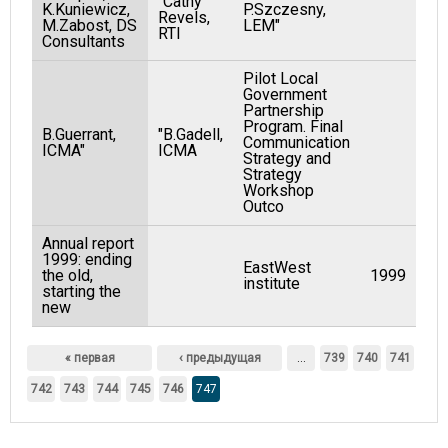
"Cathy
K.Kuniewicz,
P.Szczesny,
Revels,
M.Zabost, DS
LEM"
RTI
Consultants
Pilot Local
Government
Partnership
Program. Final
B.Guerrant,
"B.Gadell,
Communication
ICMA"
ICMA
Strategy and
Strategy
Workshop
Outco
Annual report
1999: ending
EastWest
the old,
1999
institute
starting the
new
Страницы
« первая
‹ предыдущая
…
739
740
741
742
743
744
745
746
747