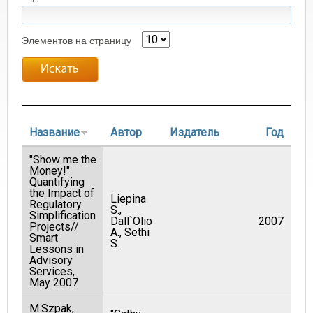
Элементов на страницу
Название
Автор
Издатель
Год
"Show me the
Money!"
Quantifying
the Impact of
Liepina
Regulatory
S.,
Simplification
Dall`Olio
2007
Projects//
A., Sethi
Smart
S.
Lessons in
Advisory
Services,
May 2007
M.Szpak,