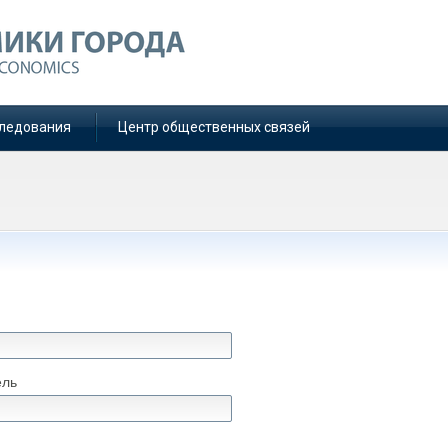
ледования
Центр общественных связей
ель