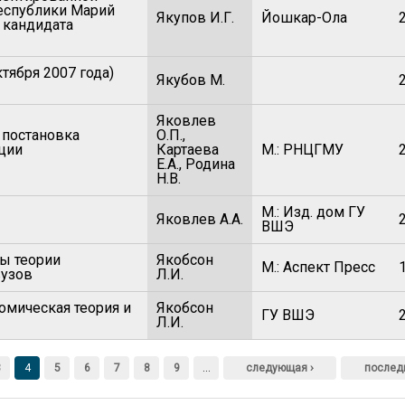
Республики Марий
Якупов И.Г.
Йошкар-Ола
и кандидата
тября 2007 года)
Якубов М.
Яковлев
 постановка
О.П.,
ации
Картаева
М.: РНЦГМУ
Е.А., Родина
Н.В.
М.: Изд. дом ГУ
Яковлев А.А.
ВШЭ
ы теории
Якобсон
М.: Аспект Пресс
вузов
Л.И.
омическая теория и
Якобсон
ГУ ВШЭ
Л.И.
3
4
5
6
7
8
9
…
следующая ›
послед