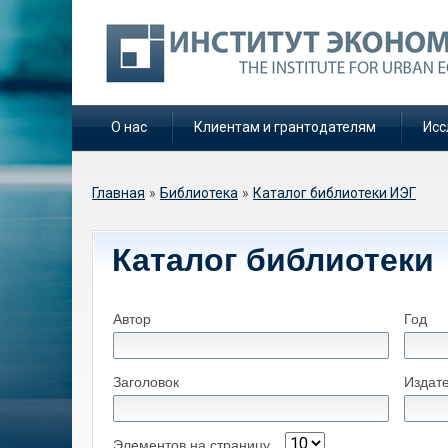
О нас
Клиентам и грантодателям
Исс
Вы здесь
Главная
»
Библиотека
»
Каталог библиотеки ИЭГ
Каталог библиотеки
Автор
Год
Заголовок
Издат
Элементов на страницу