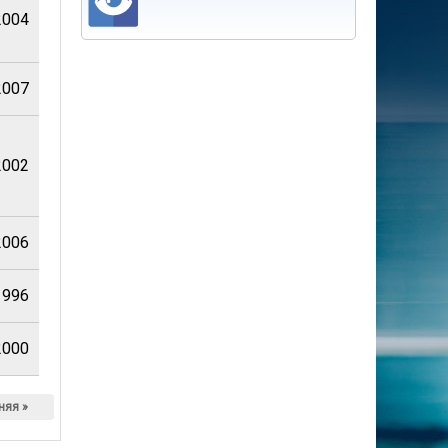
2004
2007
2002
2006
1996
2000
няя »