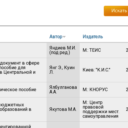
Автор
Издатель
Яндиев М.И.
М.: ТЕИС
(под ред.)
 документ в сфере
пособие для
Янг Э., Куин
Киев: "К.И.С."
в Центральной и
Л.
Ялбулганова
ическое пособие
М.: КНОРУС
А.А.
М.: Центр
жбюджетных
правовой
образований в
Якутова М.А.
поддержки мест.
самоуправления
иентированной