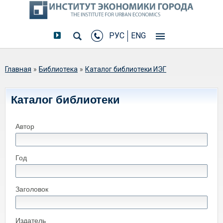
РУС
ENG
Вы здесь
Главная
»
Библиотека
»
Каталог библиотеки ИЭГ
Каталог библиотеки
Автор
Год
Заголовок
Издатель