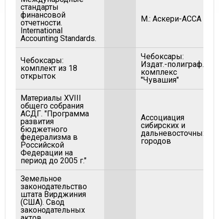
стандарты
финансовой
М.: Аскери-АССА
отчетности.
International
Accounting Standards.
Чебоксары:
Чебоксары:
Издат.-полиграф.
комплект из 18
комплекс
открыток
"Чувашия"
Материалы XVIII
общего собрания
АСДГ. "Программа
Ассоциация
развития
сибирских и
бюджетного
дальневосточных
федерализма в
городов
Российской
Федерации на
период до 2005 г."
Земельное
законодательство
штата Вирджиния
(США). Свод
законодательных
актов