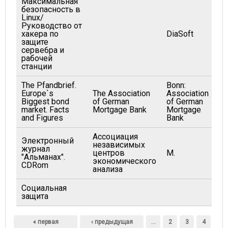
Максимальная
безопасность в
Linux/
Руководство от
хакера по
DiaSoft
защите
серве6ра и
рабочей
станции
The Pfandbrief.
Bonn:
Europe`s
The Association
Association
Biggest bond
of German
of German
market. Facts
Mortgage Bank
Mortgage
and Figures
Bank
Ассоциация
Электронный
независимых
журнал
центров
М.
"Альманах".
экономического
CDRom
анализа
Социальная
защита
Страницы
« первая
‹ предыдущая
…
2
3
4