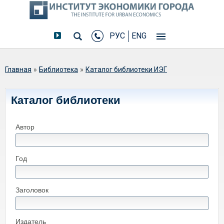
РУС
ENG
Вы здесь
Главная
»
Библиотека
»
Каталог библиотеки ИЭГ
Каталог библиотеки
Автор
Год
Заголовок
Издатель