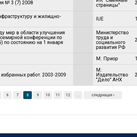
ИК "Сменные
 № 3 (7) 2008
страницы"
нфраструктуру и жилищно-
IUE
ду мер в области улучшения
Министерство
Всемирной конференции по
труда и
 по состоянию на 1 января
социального
развития РФ
М.: Приор
М.:
избранных работ. 2003-2009
Издательство
"Дело" АНХ
6
7
8
9
10
11
12
…
следующая ›