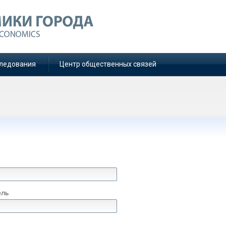
ледования
Центр общественных связей
ель