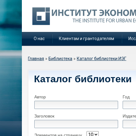
О нас
Клиентам и грантодателям
Исс
Вы здесь
Главная
»
Библиотека
»
Каталог библиотеки ИЭГ
Каталог библиотеки
Автор
Год
Заголовок
Издат
Элементов на страницу