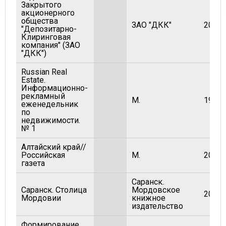
Закрытого
акционерного
общества
ЗАО "ДКК"
2007
"Депозитарно-
Клиринговая
компания" (ЗАО
"ДКК")
Russian Real
Estate.
Информационно-
рекламный
М.
1993
еженедельник
по
недвижимости.
№ 1
Алтайский край//
Российская
М.
2006
газета
Саранск.
Саранск. Столица
Мордовское
2006
Мордовии
книжное
издательство
Формирование