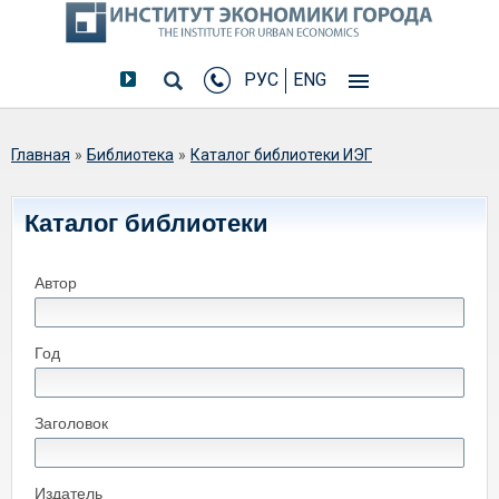
РУС
ENG
Вы здесь
Главная
»
Библиотека
»
Каталог библиотеки ИЭГ
Каталог библиотеки
Автор
Год
Заголовок
Издатель