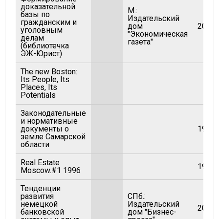
доказательной
М.:
базы по
Издательский
гражданским и
дом
2004
уголовным
"Экономическая
делам
газета"
(библиотечка
ЭЖ-Юрист)
The new Boston:
Its People, Its
Places, Its
Potentials
Законодательные
и нормативные
документы о
1998
земле Самарской
области
Real Estate
1996
Moscow.#1 1996
Тенденции
развития
СПб.:
немецкой
Издательский
2002
банковской
дом "Бизнес-