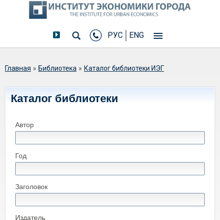
РУС
ENG
Вы здесь
Главная
»
Библиотека
»
Каталог библиотеки ИЭГ
Каталог библиотеки
Автор
Год
Заголовок
Издатель