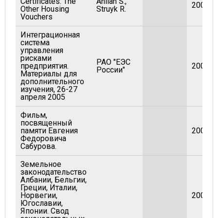
Certificates: The
Anlian S.,
2003
Other Housing
Struyk R.
Vouchers
Интеграционная
система
управления
рисками
РАО "ЕЭС
предприятия.
2005
России"
Материалы для
дополнительного
изучения, 26-27
апреля 2005
Фильм,
посвященный
памяти Евгения
2009
Федоровича
Сабурова.
Земельное
законодательство
Албании, Бельгии,
Греции, Италии,
Норвегии,
2001
Югославии,
Японии. Свод