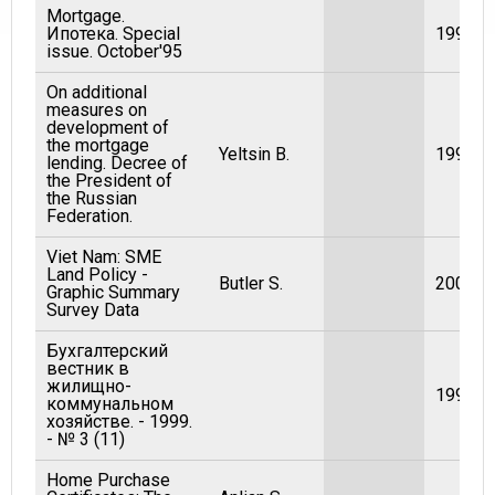
Mortgage.
Ипотека. Special
1995
issue. October'95
On additional
measures on
development of
the mortgage
Yeltsin B.
1996
lending. Decree of
the President of
the Russian
Federation.
Viet Nam: SME
Land Policy -
Butler S.
2007
Graphic Summary
Survey Data
Бухгалтерский
вестник в
жилищно-
1999
коммунальном
хозяйстве. - 1999.
- № 3 (11)
Home Purchase