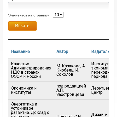
Элементов на страницу
Название
Автор
Издатель
Качество
Институт
М. Казакова, А.
Администрирования
экономики
Кнобель, И.
НДС в странах
переходного
Соколов
ОЭСР и России
периода
под редакцией
Экономика и
Леонтьевск
А.П.
институты
центр
Заостровцева
Энергетика и
устойчивое
развитие. Доклад о
Дизайн-
развитии
Под ред. С.Н.