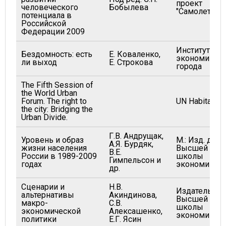
проект
человеческого
Бобылева
"Самолет"
потенциала в
Российской
Федерации 2009
Институт
Бездомность: есть
Е. Коваленко,
экономики
ли выход
Е. Строкова
города
The Fifth Session of
the World Urban
Forum. The right to
UN Habitat
the city: Bridging the
Urban Divide.
Г.В. Андрущак,
Уровень и образ
М.: Изд. дом
А.Я. Бурдяк,
жизни населения
Высшей
В.Е.
России в 1989-2009
школы
Гимпельсон и
годах
экономики
др.
Сценарии и
Н.В.
Издательств
альтернативы
Акиндинова,
Высшей
макро-
С.В.
школы
экономической
Алексашенко,
экономики
политики
Е.Г. Ясин