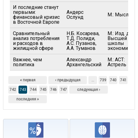
И последние станут
первыми:
Андерс
М.: Мысль
финансовый кризис
Ослунд
в Восточной Европе
Сравнительный
Н.Б. Косарева,
М.: Изд. дом
анализ потребления
Т.Д. Полиди,
Высшей
и расходов в
А.С. Пузанов,
школы
жилищной сфере
А.А. Туманов
экономики
Важнее, чем
Александр
М.: АСТ:
политика
Архангельский
Астрель
Страницы
« первая
‹ предыдущая
…
739
740
741
742
743
744
745
746
747
следующая ›
последняя »