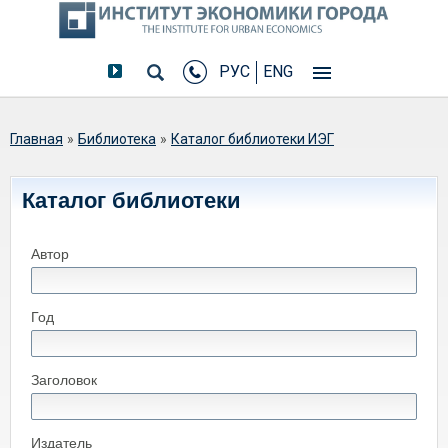
РУС
ENG
Вы здесь
Главная
»
Библиотека
»
Каталог библиотеки ИЭГ
Каталог библиотеки
Автор
Год
Заголовок
Издатель