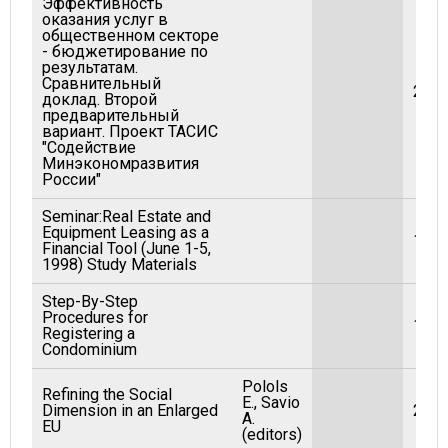
Эффективность
оказания услуг в
общественном секторе
- бюджетирование по
результатам.
Сравнительный
200
доклад. Второй
предварительный
вариант. Проект ТАСИС
"Содействие
Минэкономразвития
России"
Seminar:Real Estate and
Equipment Leasing as a
199
Financial Tool (June 1-5,
1998) Study Materials
Step-By-Step
Procedures for
199
Registering a
Condominium
Polols
Refining the Social
E., Savio
Dimension in an Enlarged
200
A.
EU
(editors)