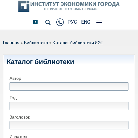
РУС
ENG
Вы здесь
Главная
»
Библиотека
»
Каталог библиотеки ИЭГ
Каталог библиотеки
Автор
Год
Заголовок
Издатель