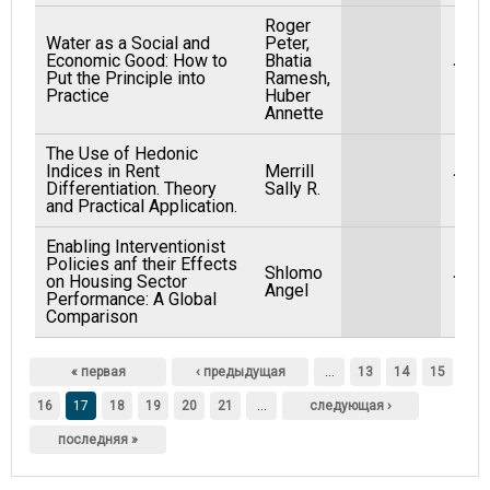
Roger
Water as a Social and
Peter,
Economic Good: How to
Bhatia
199
Put the Principle into
Ramesh,
Practice
Huber
Annette
The Use of Hedonic
Indices in Rent
Merrill
199
Differentiation. Theory
Sally R.
and Practical Application.
Enabling Interventionist
Policies anf their Effects
Shlomo
on Housing Sector
199
Angel
Performance: A Global
Comparison
Страницы
« первая
‹ предыдущая
…
13
14
15
16
17
18
19
20
21
…
следующая ›
последняя »