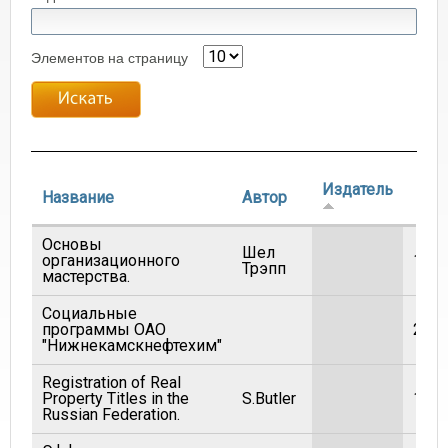
Элементов на страницу
Издатель
Название
Автор
Го
Основы
Шел
организационного
198
Трэпп
мастерства.
Социальные
программы ОАО
200
"Нижнекамскнефтехим"
Registration of Real
Property Titles in the
S.Butler
199
Russian Federation.