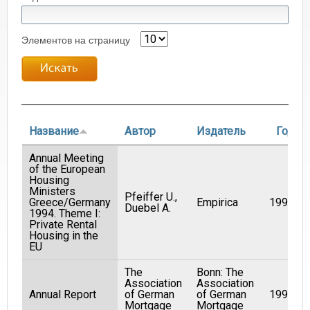
Элементов на страницу
Название
Автор
Издатель
Год
Annual Meeting
of the European
Housing
Ministers
Pfeiffer U.,
Greece/Germany
Empirica
1994
Duebel A.
1994. Theme I:
Private Rental
Housing in the
EU
The
Bonn: The
Association
Association
Annual Report
of German
of German
1998
Mortgage
Mortgage