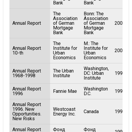
Bank
Bank
The
Bonn: The
Association
Association
Annual Report
of German
of German
2002
Mortgage
Mortgage
Bank
Bank
The
M.: The
Annual Report
Institute for
Institute for
2005
10-th
Urban
Urban
Economics
Economics
Washington,
Annual Report
The Urban
DC: Urban
1999
1968-1998
Institute
Institute
Annual Report
Washington
Fannie Mae
1997
1996
D.C.
Annual Report
1996. New
Westcoast
Canada
1996
Opportunities.
Energy Inc.
New Risks
Annual Report
Фонд
Фонд
1998