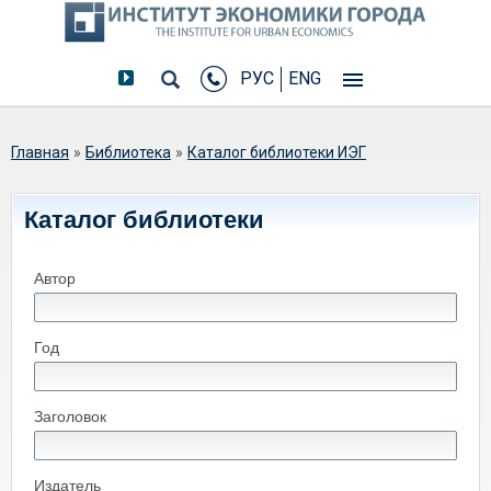
РУС
ENG
Вы здесь
Главная
»
Библиотека
»
Каталог библиотеки ИЭГ
Каталог библиотеки
Автор
Год
Заголовок
Издатель