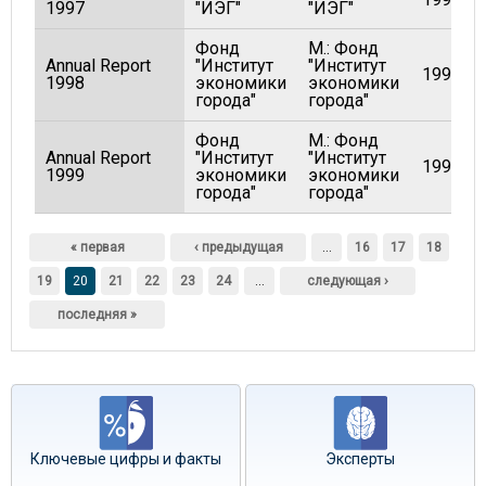
1997
"ИЭГ"
"ИЭГ"
Фонд
М.: Фонд
Annual Report
"Институт
"Институт
1998
1998
экономики
экономики
города"
города"
Фонд
М.: Фонд
Annual Report
"Институт
"Институт
1999
1999
экономики
экономики
города"
города"
Страницы
« первая
‹ предыдущая
…
16
17
18
19
20
21
22
23
24
…
следующая ›
последняя »
Ключевые цифры и факты
Эксперты