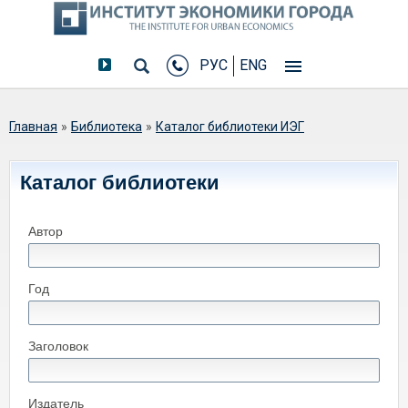
РУС
ENG
Вы здесь
Главная
»
Библиотека
»
Каталог библиотеки ИЭГ
Каталог библиотеки
Автор
Год
Заголовок
Издатель