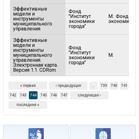
Эффективные
Фонд
модели и
"Институт
М.: Фонд "Ин
инструменты
экономики
экономики г
муниципального
города"
управления
Эффективные
модели и
Фонд
инструменты
"Институт
муниципального
М.
экономики
управления.
города"
Электронная карта.
Версия 1.1. CDRom
Страницы
« первая
‹ предыдущая
…
739
740
741
742
743
744
745
746
747
следующая ›
последняя »