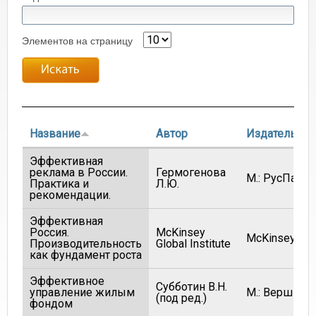
Элементов на страницу
Название
Автор
Издатель
Эффективная
реклама в России.
Гермогенова
М.: РусПартн
Практика и
Л.Ю.
рекомендации.
Эффективная
Россия.
McKinsey
McKinsey&C
Производительность
Global Institute
как фундамент роста
Эффективное
Субботин В.Н.
управление жилым
М.: Вершина
(под ред.)
фондом