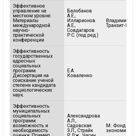
Эффективное
управление на
Балобанов
местном уровне:
А.Е.,
Материалы
Илларионов
Владимир:
международной
А.Е.,
Транзит-Икс
научно-
Совдагаров
практической
Р.С. (под ред.)
конференции
Эффективность
государственных
адресных
социальных
программ.
Е.А.
Диссертация на
Коваленко
соискание ученой
степени кандидата
социологических
наук.
Эффективность
муниципальных
социальных
Александрова
программ:
А.Л.,
возможность и
Садовская
М.: Фонд "Ин
необходимость
З.Л., Страйк
экономики г
оценки. Пример
Р.Дж., Чагин