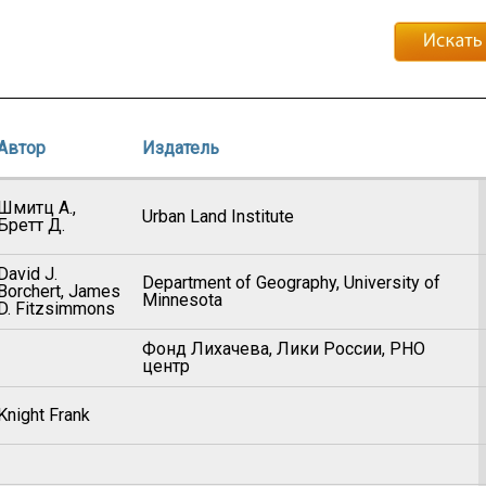
Автор
Издатель
Шмитц А.,
Urban Land Institute
Бретт Д.
David J.
Department of Geography, University of
Borchert, James
Minnesota
D. Fitzsimmons
Фонд Лихачева, Лики России, РНО
центр
Knight Frank