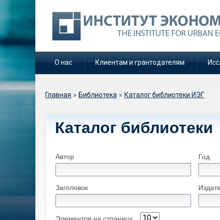
О нас
Клиентам и грантодателям
Исс
Вы здесь
Главная
»
Библиотека
»
Каталог библиотеки ИЭГ
Каталог библиотеки
Автор
Год
Заголовок
Издат
Элементов на страницу