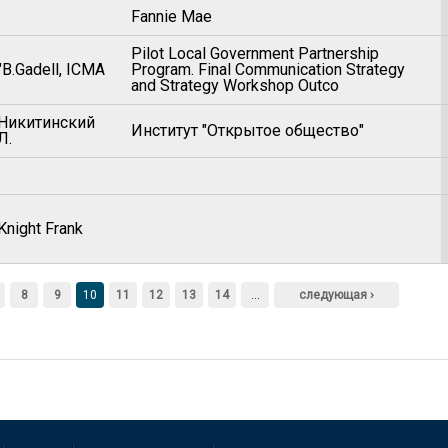
Fannie Mae
Pilot Local Government Partnership
"B.Gadell, ICMA
Program. Final Communication Strategy
and Strategy Workshop Outco
Никитинский
Институт "Открытое общество"
Л.
Knight Frank
8
9
10
11
12
13
14
…
следующая ›