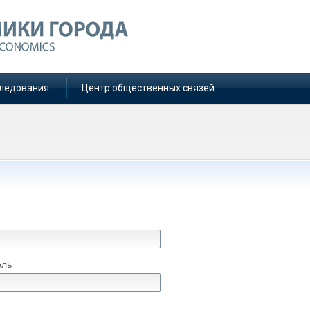
ледования
Центр общественных связей
ель