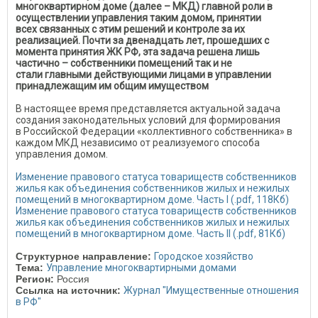
многоквартирном доме (далее – МКД) главной роли в
осуществлении управления таким домом, принятии
всех связанных с этим решений и контроле за их
реализацией. Почти за двенадцать лет, прошедших с
момента принятия ЖК РФ, эта задача решена лишь
частично – собственники помещений так и не
стали главными действующими лицами в управлении
принадлежащим им общим имуществом
В настоящее время представляется актуальной задача
создания законодательных условий для формирования
в Российской Федерации «коллективного собственника» в
каждом МКД независимо от реализуемого способа
управления домом.
Изменение правового статуса товариществ собственников
жилья как объединения собственников жилых и нежилых
помещений в многоквартирном доме. Часть I (.pdf, 118Кб)
Изменение правового статуса товариществ собственников
жилья как объединения собственников жилых и нежилых
помещений в многоквартирном доме. Часть II (.pdf, 81Кб)
Структурное направление:
Городское хозяйство
Тема:
Управление многоквартирными домами
Регион:
Россия
Ссылка на источник:
Журнал "Имущественные отношения
в РФ"