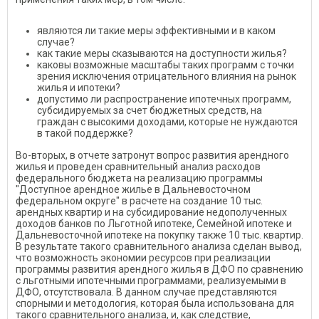
являются ли такие меры эффективными и в каком
случае?
как такие меры сказываются на доступности жилья?
каковы возможные масштабы таких программ с точки
зрения исключения отрицательного влияния на рынок
жилья и ипотеки?
допустимо ли распространение ипотечных программ,
субсидируемых за счет бюджетных средств, на
граждан с высокими доходами, которые не нуждаются
в такой поддержке?
Во-вторых, в отчете затронут вопрос развития арендного
жилья и проведен сравнительный анализ расходов
федерального бюджета на реализацию программы
"Доступное арендное жилье в Дальневосточном
федеральном округе" в расчете на создание 10 тыс.
арендных квартир и на субсидирование недополученных
доходов банков по Льготной ипотеке, Семейной ипотеке и
Дальневосточной ипотеке на покупку также 10 тыс. квартир.
В результате такого сравнительного анализа сделан вывод,
что возможность экономии ресурсов при реализации
программы развития арендного жилья в ДФО по сравнению
с льготными ипотечными программами, реализуемыми в
ДФО, отсутствовала. В данном случае представляются
спорными и методология, которая была использована для
такого сравнительного анализа, и, как следствие,