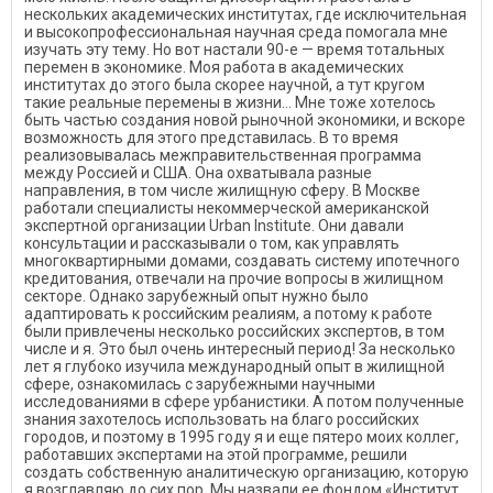
нескольких академических институтах, где исключительная
и высокопрофессиональная научная среда помогала мне
изучать эту тему. Но вот настали 90-е — время тотальных
перемен в экономике. Моя работа в академических
институтах до этого была скорее научной, а тут кругом
такие реальные перемены в жизни… Мне тоже хотелось
быть частью создания новой рыночной экономики, и вскоре
возможность для этого представилась. В то время
реализовывалась межправительственная программа
между Россией и США. Она охватывала разные
направления, в том числе жилищную сферу. В Москве
работали специалисты некоммерческой американской
экспертной организации Urban Institute. Они давали
консультации и рассказывали о том, как управлять
многоквартирными домами, создавать систему ипотечного
кредитования, отвечали на прочие вопросы в жилищном
секторе. Однако зарубежный опыт нужно было
адаптировать к российским реалиям, а потому к работе
были привлечены несколько российских экспертов, в том
числе и я. Это был очень интересный период! За несколько
лет я глубоко изучила международный опыт в жилищной
сфере, ознакомилась с зарубежными научными
исследованиями в сфере урбанистики. А потом полученные
знания захотелось использовать на благо российских
городов, и поэтому в 1995 году я и еще пятеро моих коллег,
работавших экспертами на этой программе, решили
создать собственную аналитическую организацию, которую
я возглавляю до сих пор. Мы назвали ее фондом «Институт