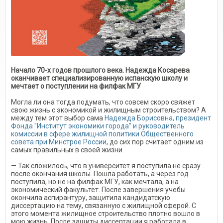
Начало 70-х годов прошлого века. Надежда Косарева
оканчивает специализированную испанскую школу и
мечтает о поступлении на филфак МГУ
Могла ли она тогда подумать, что совсем скоро свяжет
свою жизнь с экономикой и жилищным строительством? А
между тем этот выбор сама
Надежда Борисовна, президент
Фонда "Институт экономики города" и руководитель
комиссии в сфере жилищной политики Общественного
совета при Минстрое России
, до сих пор считает одним из
самых правильных в своей жизни.
— Так сложилось, что в университет я поступила не сразу
после окончания школы. Пошла работать, а через год
поступила, но не на филфак МГУ, как мечтала, а на
экономический факультет. После завершения учебы
окончила аспирантуру, защитила кандидатскую
диссертацию на тему, связанную с жилищной сферой. С
этого момента жилищное строительство плотно вошло в
мою жизнь. После защиты диссертации я работала в