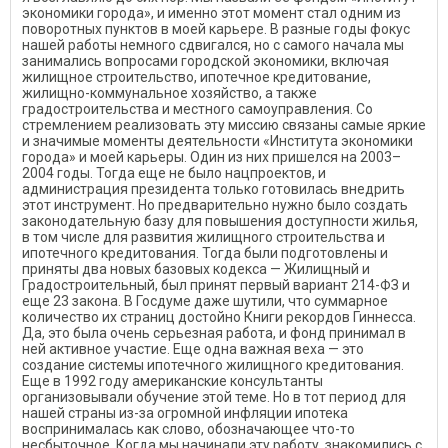
экономики города», и именно этот момент стал одним из
поворотных пунктов в моей карьере. В разные годы фокус
нашей работы немного сдвигался, но с самого начала мы
занимались вопросами городской экономики, включая
жилищное строительство, ипотечное кредитование,
жилищно-коммунальное хозяйство, а также
градостроительства и местного самоуправления. Со
стремлением реализовать эту миссию связаны самые яркие
и значимые моменты деятельности «Института экономики
города» и моей карьеры. Один из них пришелся на 2003–
2004 годы. Тогда еще не было нацпроектов, и
администрация президента только готовилась внедрить
этот инструмент. Но предварительно нужно было создать
законодательную базу для повышения доступности жилья,
в том числе для развития жилищного строительства и
ипотечного кредитования. Тогда были подготовлены и
приняты два новых базовых кодекса — Жилищный и
Градостроительный, был принят первый вариант 214-ФЗ и
еще 23 закона. В Госдуме даже шутили, что суммарное
количество их страниц достойно Книги рекордов Гиннесса.
Да, это была очень серьезная работа, и фонд принимал в
ней активное участие. Еще одна важная веха — это
создание системы ипотечного жилищного кредитования.
Еще в 1992 году американские консультанты
организовывали обучение этой теме. Но в тот период для
нашей страны из-за огромной инфляции ипотека
воспринималась как слово, обозначающее что-то
несбыточное. Когда мы начинали эту работу, знакомились с