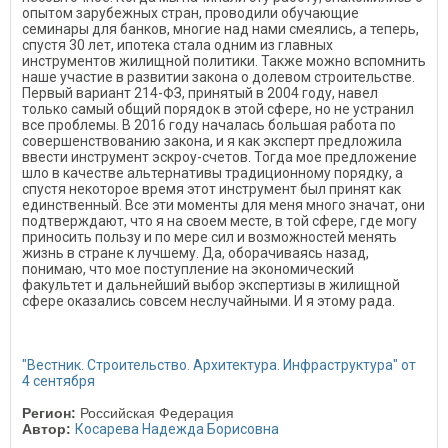
опытом зарубежных стран, проводили обучающие
семинары для банков, многие над нами смеялись, а теперь,
спустя 30 лет, ипотека стала одним из главных
инструментов жилищной политики. Также можно вспомнить
наше участие в развитии закона о долевом строительстве.
Первый вариант 214-ФЗ, принятый в 2004 году, навел
только самый общий порядок в этой сфере, но не устранил
все проблемы. В 2016 году началась большая работа по
совершенствованию закона, и я как эксперт предложила
ввести инструмент эскроу-счетов. Тогда мое предложение
шло в качестве альтернативы традиционному порядку, а
спустя некоторое время этот инструмент был принят как
единственный. Все эти моменты для меня много значат, они
подтверждают, что я на своем месте, в той сфере, где могу
приносить пользу и по мере сил и возможностей менять
жизнь в стране к лучшему. Да, оборачиваясь назад,
понимаю, что мое поступление на экономический
факультет и дальнейший выбор экспертизы в жилищной
сфере оказались совсем неслучайными. И я этому рада.
"Вестник. Строительство. Архитектура. Инфраструктура" от
4 сентября
Регион:
Российская Федерация
Автор:
Косарева Надежда Борисовна