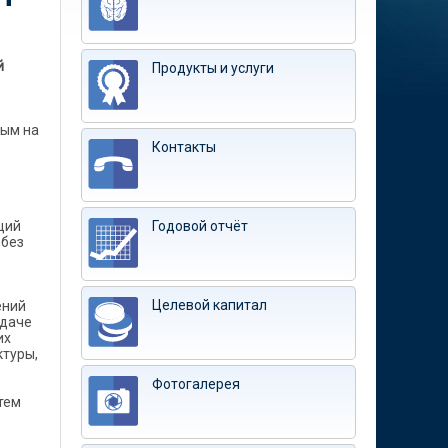
й
Продукты и услуги
ным на
Контакты
ций
Годовой отчёт
 без
Целевой капитал
ений
ыдаче
их
ктуры,
Фотогалерея
тем