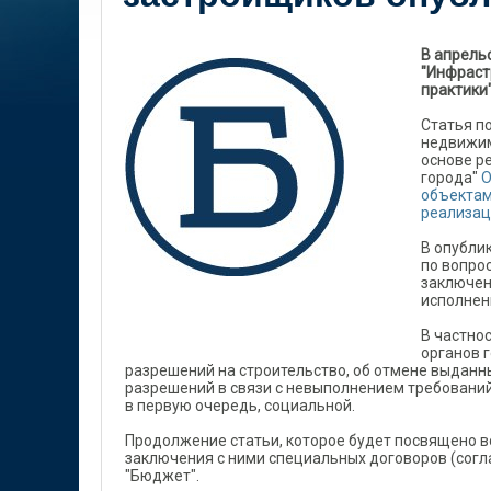
В апрель
"Инфраст
практики
Статья п
недвижим
основе р
города"
О
объектам
реализац
В опубли
по вопро
заключен
исполнен
В частно
органов 
разрешений на строительство, об отмене выданн
разрешений в связи с невыполнением требовани
в первую очередь, социальной.
Продолжение статьи, которое будет посвящено 
заключения с ними специальных договоров (согл
"Бюджет".