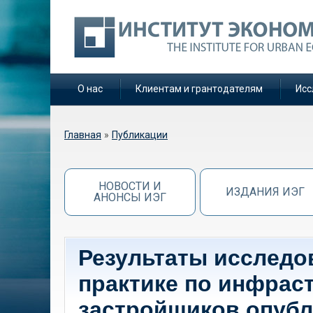
О нас
Клиентам и грантодателям
Исс
Вы здесь
Главная
»
Публикации
НОВОСТИ И
ИЗДАНИЯ ИЭГ
АНОНСЫ ИЭГ
Результаты исследо
практике по инфрас
застройщиков опубл