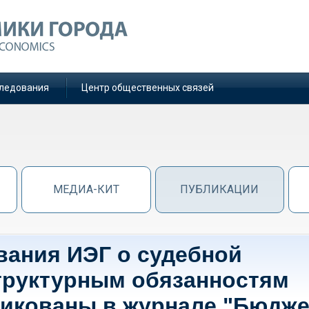
ледования
Центр общественных связей
МЕДИА-КИТ
ПУБЛИКАЦИИ
вания ИЭГ о судебной
труктурным обязанностям
икованы в журнале "Бюдже