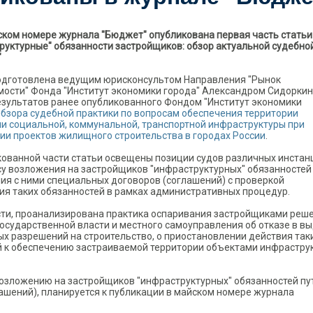
ском номере журнала "Бюджет" опубликована первая часть статьи
руктурные" обязанности застройщиков: обзор актуальной судебно
"
одготовлена ведущим юрисконсультом Направления "Рынок
ости" Фонда "Институт экономики города" Александром Сидорки
езультатов ранее опубликованного Фондом "Институт экономики
бзора судебной практики по вопросам обеспечения территории
и социальной, коммунальной, транспортной инфраструктуры при
ии проектов жилищного строительства в городах России
.
кованной части статьи освещены позиции судов различных инстан
су возложения на застройщиков "инфраструктурных" обязанностей
ия с ними специальных договоров (соглашений) с проверкой
ия таких обязанностей в рамках административных процедур.
сти, проанализирована практика оспаривания застройщиками реш
государственной власти и местного самоуправления об отказе в в
ых разрешений на строительство, о приостановлении действия так
й к обеспечению застраиваемой территории объектами инфрастру
возложению на застройщиков "инфраструктурных" обязанностей пу
ашений), планируется к публикации в майском номере журнала