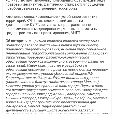
количество противоречий, приводящих к деструкции ряда
правовых институтов, фактически отрицаются процедуры
преобразования застроенных территорий.
Ключевые слова: комплексное и устойчивое развитие
территорий, КУРТ, технологический алгоритм
деятельности КУРТ, результаты пространственно-
экономического моделирования, местные нормативы
градостроительного проектирования, МНГП.
Об авторе:
Э. К. Трутнев является является экспертом в
области правового обеспечения рынка недвижимости,
правового градорегулирования, включая территориальное
планирование, градостроительное зонирование, планировку
территории, правовое и расчётно-экономическое
обеспечение проектов комплексного освоения и развития
территорий. Имеет опыт участия в разработке и
обеспечении прохождения проектов нормативных правовых
актов федерального уровня (Земельный кодекс РФ,
Градостроительный кодекс РФ), регионального уровня
(проект закона о благоустройстве для города Москвы),
местного уровня (генеральный план города Перми и план
его реализации;правила землепользования и застройки для
городов Великий Новгород, Казань, Хабаровск, Самара,
Нижний Новгород, Екатеринбург, Пермь, Ноябрьск; местные
нормативы градостроительного проектирования для
Хабаровска, Перми). Ведёт преподавательскую
деятельность в Высшей школе экономики, является