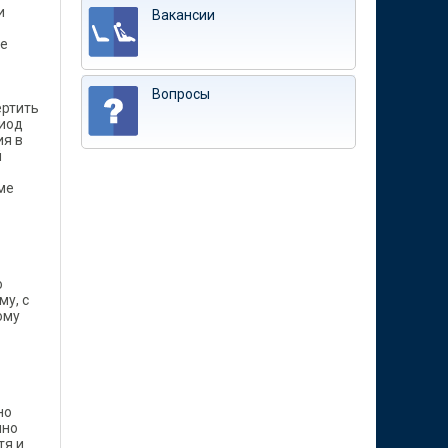
и
Вакансии
ое
Вопросы
ертить
риод
ия в
й
ме
о
му, с
ому
но
чно
тя и