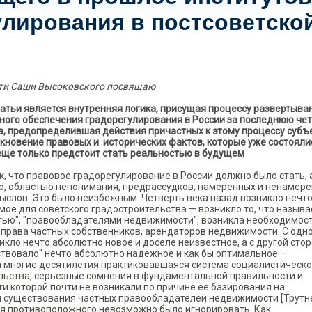
улирования в постсоветско
ти Саши Высоковского посвящаю
атьи является внутренняя логика, присущая процессу развертыва
ного обеспечения градорегулирования в России за последнюю че
ка, предопределившая действия причастных к этому процессу субъ
кновение правовых и исторических фактов, которые уже состоялис
 еще только предстоит стать реальностью в будущем
, что правовое градорегулирование в России должно было стать, 
ло, областью непонимания, предрассудков, намеренных и ненамер
ыслов. Это было неизбежным. Четверть века назад возникло нечт
ое для советского градостроительства — возникло то, что называ
ью", "правообладателями недвижимости", возникла необходимос
 права частных собственников, арендаторов недвижимости. С одн
икло нечто абсолютно новое и доселе неизвестное, а с другой стор
ствовало" нечто абсолютно надежное и как бы оптимальное —
 многие десятилетия практиковавшаяся система социалистическо
льства, серьезные сомнения в фундаментальной правильности и
и которой почти не возникали по причине ее базирования на
 существования частных правообладателей недвижимости [Трутн
ния противоположного невозможно было игнорировать. Как