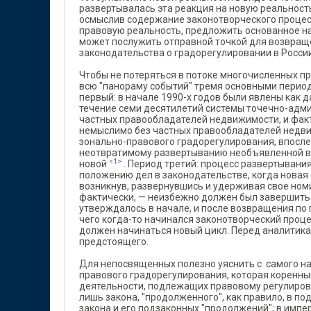
развертывалась эта реакция на новую реальност
осмыслив содержание законотворческого процесс
правовую реальность, предложить основанное н
может послужить отправной точкой для возвращ
законодательства о градорегулировании в России
Чтобы не потеряться в потоке многочисленных п
всю "панораму событий" тремя основными перио
первый: в начале 1990-х годов были явлены как 
течение семи десятилетий системы точечно-адм
частных правообладателей недвижимости, и фак
немыслимо без частных правообладателей недви
зонально-правового градорегулирования, впосле
неотвратимому развертыванию необъявленной в
<1>
новой
. Период третий: процесс развертывани
положению дел в законодательстве, когда новая
возникнув, развернувшись и удерживая свое ном
фактически, — неизбежно должен был завершитьс
утверждалось в начале, и после возвращения по 
чего когда-то начинался законотворческий процес
должен начинаться новый цикл. Перед аналитик
предстоящего.
Для непосвященных полезно уяснить с самого н
правового градорегулирования, которая коренны
деятельности, подлежащих правовому регулирова
лишь закона, "продолженного", как правило, в п
закона и его подзаконных "продолжений"; в имп