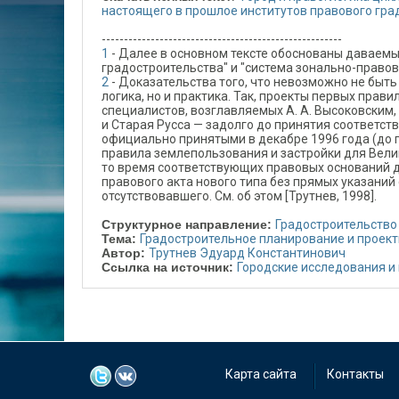
настоящего в прошлое институтов правового град
------------------------------------------------------
1
- Далее в основном тексте обоснованы даваем
градостроительства" и "система зонально-правов
2
- Доказательства того, что невозможно не быть
логика, но и практика. Так, проекты первых прав
специалистов, возглавляемых А. А. Высоковским,
и Старая Русса — задолго до принятия соответс
официально принятыми в декабре 1996 года (до п
правила землепользования и застройки для Велик
то время соответствующих правовых оснований 
правового акта нового типа без прямых указаний
отсутствовавшего. См. об этом [Трутнев, 1998].
Структурное направление:
Градостроительство
Тема:
Градостроительное планирование и проек
Автор:
Трутнев Эдуард Константинович
Ссылка на источник:
Городские исследования и
Карта сайта
Контакты