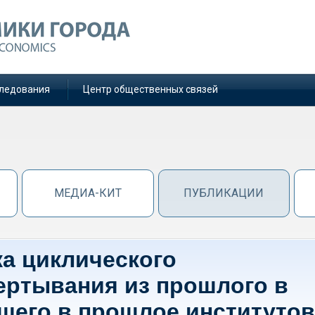
ледования
Центр общественных связей
МЕДИА-КИТ
ПУБЛИКАЦИИ
ка циклического
ертывания из прошлого в
ящего в прошлое институтов