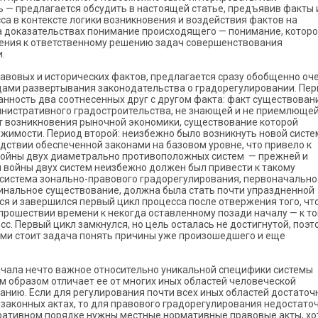
ь — предлагается обсудить в настоящей статье, предъявив факты 
а в контексте логики возникновения и воздействия фактов на
а доказательствах понимание происходящего — понимание, котор
ения к ответственному решению задач совершенствования
.
равовых и исторических фактов, предлагается сразу обобщенно оч
дами развертывания законодательства о градорегулировании. Пе
данность два соотнесенных друг с другом факта: факт существован
инистративного градостроительства, не знающей и не приемлюще
т возникновения рыночной экономики, существование которой
жимости. Период второй: неизбежно было возникнуть новой систе
дствии обеспеченной законами на базовом уровне, что привело к
ойны двух диаметрально противоположных систем — прежней и
я войны двух систем неизбежно должен был привести к такому
 система зонально-правового градорегулирования, первоначально
инальное существование, должна была стать почти упраздненной
я и завершился первый цикл процесса после отвержения того, чт
прошествии времени к некогда оставленному позади началу — к то
с. Первый цикл замкнулся, но цель осталась не достигнутой, поэт
ами стоит задача понять причины уже произошедшего и еще
ачала нечто важное относительно уникальной специфики системы
м образом отличает ее от многих иных областей человеческой
нию. Если для регулирования почти всех иных областей достаточ
одзаконных актах, то для правового градорегулирования недостато
еративном порядке нужны местные нормативные правовые акты, хо