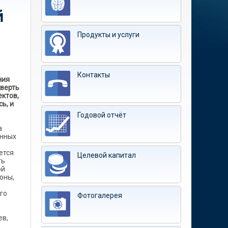
й
Продукты и услуги
Контакты
ния
тверть
ектов,
ь, и
Годовой отчёт
а
енных
о
ется
Целевой капитал
ть
ой
оны,
го
Фотогалерея
ев,