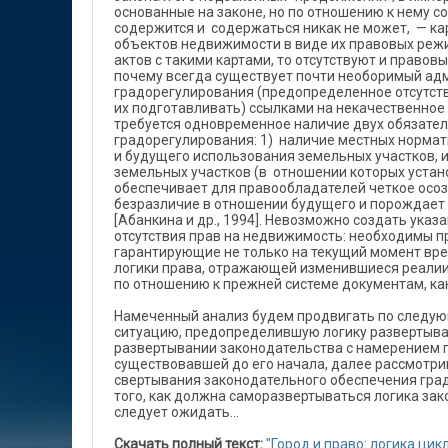
основанные на законе, но по отношению к нему с
содержится и содержаться никак не может, — ка
объектов недвижимости в виде их правовых режи
актов с такими картами, то отсутствуют и правов
почему всегда существует почти необоримый ад
градорегулирования (предопределенное отсутств
их подготавливать) ссылками на некачественное
требуется одновременное наличие двух обязател
градорегулирования: 1) наличие местных норма
и будущего использования земельных участков, 
земельных участков (в отношении которых устан
обеспечивает для правообладателей четкое осоз
безразличие в отношении будущего и порождае
[Абанкина и др., 1994]. Невозможно создать ука
отсутствия прав на недвижимость: необходимы п
гарантирующие не только на текущий момент врем
логики права, отражающей изменившиеся реалии
по отношению к прежней системе документам, ка
Намеченный анализ будем продвигать по следую
ситуацию, предопределившую логику развертыва
развертывании законодательства с намерением п
существовавшей до его начала, далее рассмотри
свертывания законодательного обеспечения гра
того, как должна саморазвертываться логика зак
следует ожидать...
Скачать полный текст:
"Город и право: логика ци