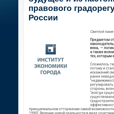
правового градорег
России
Светлой памя
Предметом ст
законодатель
века, — логи
а также возни
тех, которым
Сложилось так
потому и ста
искажений см
ранее неведом
"недвижимост
регулировать
стороны, возн
"всегда суще
существовала
градостроите
эффективност
принципиальном отторжении самой возможности
1990]. Явление новой реальности в виде сочета