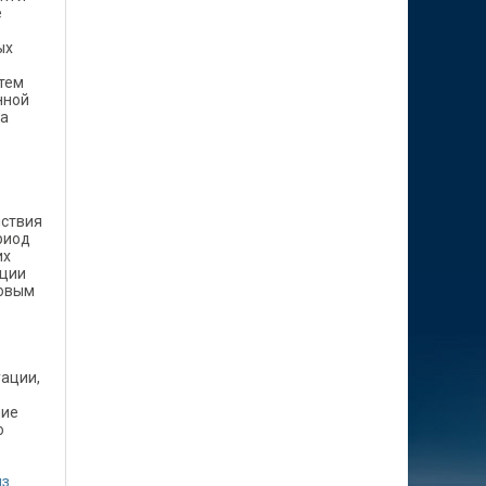
е
ых
тем
нной
на
йствия
риод
их
иции
новым
уации,
ние
о
из