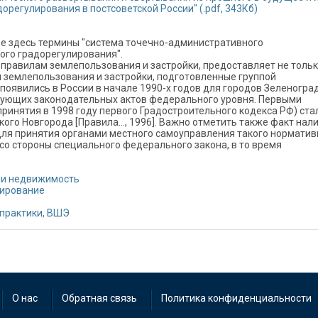
орегулирования в постсоветской России" (.pdf, 343Кб)
ые здесь термины "система точечно-административного
ого градорегулирования".
 правилам землепользования и застройки, предоставляет не толь
ил землепользования и застройки, подготовленные группой
 появились в России в начале 1990-х годов для городов Зеленогра
твующих законодательных актов федерального уровня. Первыми
ринятия в 1998 году первого Градостроительного кодекса РФ) ста
ого Новгорода [Правила…, 1996]. Важно отметить также факт нали
для принятия органами местного самоуправления такого норматив
 со стороны специального федерального закона, в то время
 и недвижимость
тирование
 практики, ВШЭ
О нас
Обратная связь
Политика конфиденциальности