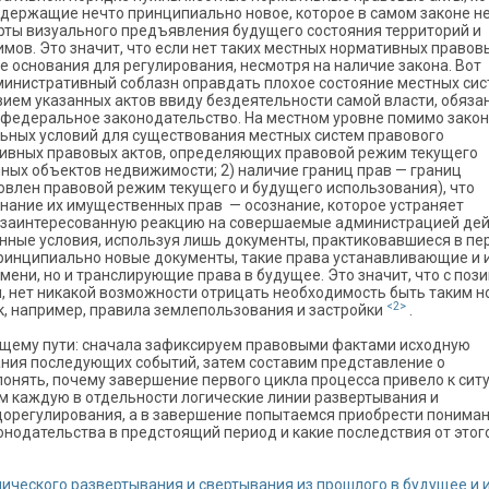
одержащие нечто принципиально новое, которое в самом законе н
рты визуального предъявления будущего состояния территорий и
мов. Это значит, что если нет таких местных нормативных правов
ые основания для регулирования, несмотря на наличие закона. Вот
министративный соблазн оправдать плохое состояние местных сис
ием указанных актов ввиду бездеятельности самой власти, обяза
 федеральное законодательство. На местном уровне помимо зако
ьных условий для существования местных систем правового
тивных правовых актов, определяющих правовой режим текущего
иных объектов недвижимости; 2) наличие границ прав — границ
овлен правовой режим текущего и будущего использования), что
нание их имущественных прав — осознание, которое устраняет
т заинтересованную реакцию на совершаемые администрацией де
занные условия, используя лишь документы, практиковавшиеся в пе
ринципиально новые документы, такие права устанавливающие и 
ени, но и транслирующие права в будущее. Это значит, что с поз
, нет никакой возможности отрицать необходимость быть таким 
<2>
к, например, правила землепользования и застройки
.
щему пути: сначала зафиксируем правовыми фактами исходную
ния последующих событий, затем составим представление о
онять, почему завершение первого цикла процесса привело к сит
м каждую в отдельности логические линии развертывания и
дорегулирования, а в завершение попытаемся приобрести понима
онодательства в предстоящий период и какие последствия от этог
клического развертывания и свертывания из прошлого в будущее и 