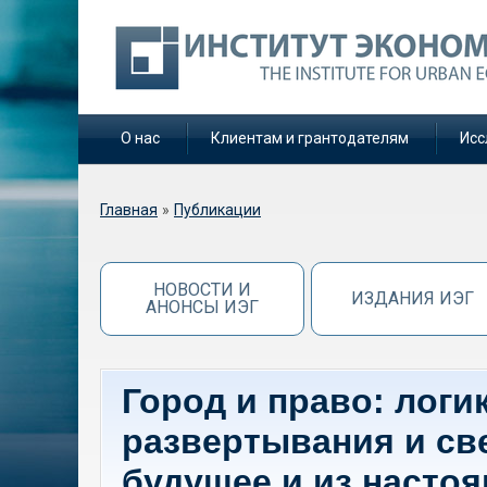
О нас
Клиентам и грантодателям
Исс
Вы здесь
Главная
»
Публикации
НОВОСТИ И
ИЗДАНИЯ ИЭГ
АНОНСЫ ИЭГ
Город и право: логи
развертывания и св
будущее и из насто