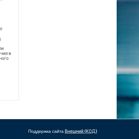
ко
д
ли
чия в
ного
Поддержка сайта
Внешний {КОД}