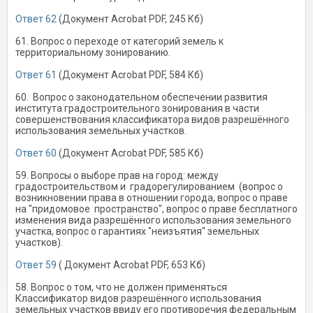
Ответ 62
(Документ Acrobat PDF, 245 Кб)
61. Вопрос о переходе от категорий земель к
территориальному зонированию.
Ответ 61
(Документ Acrobat PDF, 584 Кб)
60. Вопрос о законодательном обеспечении развития
института градостроительного зонирования в части
совершенствования классификатора видов разрешённого
использования земельных участков.
Ответ 60
(Документ Acrobat PDF, 585 Кб)
59. Вопросы о выборе прав на город: между
градостроительством и градорегулированием (вопрос о
возникновении права в отношении города, вопрос о праве
на "придомовое пространство", вопрос о праве бесплатного
изменения вида разрешённого использования земельного
участка, вопрос о гарантиях "неизъятия" земельных
участков).
Ответ 59
( Документ Acrobat PDF, 653 Кб)
58. Вопрос о том, что не должен применяться
Классификатор видов разрешённого использования
земельных участков ввиду его противоречия федеральным