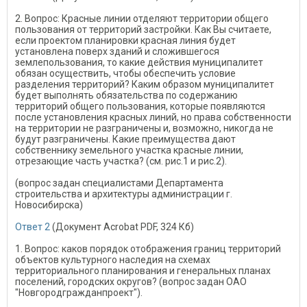
2. Вопрос: Красные линии отделяют территории общего
пользования от территорий застройки. Как Вы считаете,
если проектом планировки красная линия будет
установлена поверх зданий и сложившегося
землепользования, то какие действия муниципалитет
обязан осуществить, чтобы обеспечить условие
разделения территорий? Каким образом муниципалитет
будет выполнять обязательства по содержанию
территорий общего пользования, которые появляются
после установления красных линий, но права собственности
на территории не разграничены и, возможно, никогда не
будут разграничены. Какие преимущества дают
собственнику земельного участка красные линии,
отрезающие часть участка? (см. рис.1 и рис.2).
(вопрос задан специалистами Департамента
строительства и архитектуры администрации г.
Новосибирска)
Ответ 2
(Документ Acrobat PDF, 324 Кб)
1. Вопрос: каков порядок отображения границ территорий
объектов культурного наследия на схемах
территориального планирования и генеральных планах
поселений, городских округов? (вопрос задан ОАО
"Новгородгражданпроект").