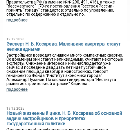
Правительства РФ (а именно №№ 290, 491, 416), а также
"бессмертного" 170-го постановления Госстроя России -
принять "триаду" стандартов: отдельно по управлению,
отдельно по содержанию и отдельно по...
подробнее
19.12.2025
Эксперт Н. Б. Косарева: Маленькие квартиры станут
неликвидными
Застройщики возводят слишком много компактных квартир.
Со временем они станут неликвидными, считают некоторые
эксперты. Снижение интереса к ним наблюдается уже
сейчас В последние двадцать лет идет устойчивое
снижение площади квартир в новостройках, говорит
гендиректор Фонда "Институт экономики города"
Александр Пузанов. По словам гендиректора "Института
развития строительной отрасли" Кирилла...
подробнее
19.12.2025
Новый жизненный цикл. Н. Б. Косарева об основной
задаче застройщиков и приоритетах
государственной политики
Отечественный стройкомплекс проходит очередное