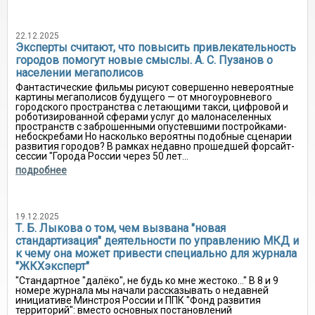
22.12.2025
Эксперты считают, что повысить привлекательность
городов помогут новые смыслы. А. С. Пузанов о
населении мегаполисов
Фантастические фильмы рисуют совершенно невероятные
картины мегаполисов будущего — от многоуровневого
городского пространства с летающими такси, цифровой и
роботизированной сферами услуг до малонаселенных
пространств с заброшенными опустевшими постройками-
небоскребами Но насколько вероятны подобные сценарии
развития городов? В рамках недавно прошедшей форсайт-
сессии "Города России через 50 лет...
подробнее
19.12.2025
Т. Б. Лыкова о том, чем вызвана "новая
стандартизация" деятельности по управлению МКД и
к чему она может привести специально для журнала
"ЖКХэксперт"
"Стандартное "далёко", не будь ко мне жестоко..." В 8 и 9
номере журнала мы начали рассказывать о недавней
инициативе Минстроя России и ППК "Фонд развития
территорий": вместо основных постановлений