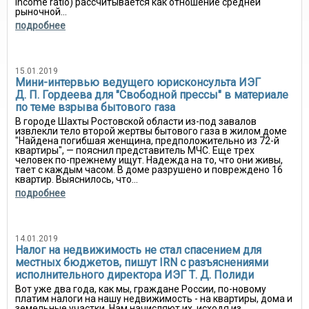
income ratio) рассчитывается как отношение средней
рыночной...
подробнее
15.01.2019
Мини-интервью ведущего юрисконсульта ИЭГ
Д. П. Гордеева для "Свободной прессы" в материале
по теме взрыва бытового газа
В городе Шахты Ростовской области из-под завалов
извлекли тело второй жертвы бытового газа в жилом доме
"Найдена погибшая женщина, предположительно из 72-й
квартиры", — пояснил представитель МЧС. Еще трех
человек по-прежнему ищут. Надежда на то, что они живы,
тает с каждым часом. В доме разрушено и повреждено 16
квартир. Выяснилось, что...
подробнее
14.01.2019
Налог на недвижимость не стал спасением для
местных бюджетов, пишут IRN с разъяснениями
исполнительного директора ИЭГ Т. Д. Полиди
Вот уже два года, как мы, граждане России, по-новому
платим налоги на нашу недвижимость - на квартиры, дома и
земельные участки. Нам начисляют их, исходя из