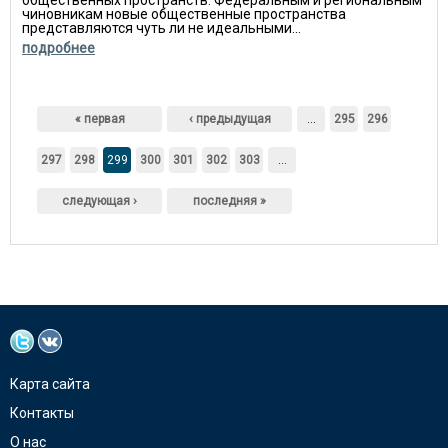
общественных пространств. Федеральным и региональным
чиновникам новые общественные пространства
представляются чуть ли не идеальными...
подробнее
Страницы
« первая
‹ предыдущая
…
295
296
297
298
299
300
301
302
303
…
следующая ›
последняя »
Карта сайта
Контакты
О нас