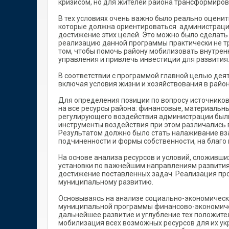
кризисом, но для жителей района трансформиро
В тех условиях очень важно было реально оцени
которые должна ориентироваться администрация,
достижение этих целей. Это можно было сделать
реализацию данной программы практически не т
том, чтобы помочь району мобилизовать внутре
управления и привлечь инвестиции для развития
В соответствии с программой главной целью де
включая условия жизни и хозяйствования в район
Для определения позиции по вопросу источников
на все ресурсы района: финансовые, материальн
регулирующего воздействия администрации были 
инструменты воздействия при этом различались в
Результатом должно было стать налаживание вз
подчиненности и формы собственности, на благо
На основе анализа ресурсов и условий, сложивш
установки по важнейшим направлениям развития
достижение поставленных задач. Реализация пр
муниципальному развитию.
Основываясь на анализе социально-экономическо
муниципальной программы финансово-экономическ
дальнейшее развитие и углубление тех положите
мобилизация всех возможных ресурсов для их укр