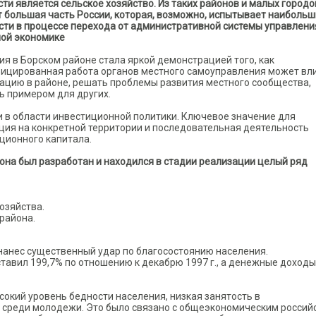
сти является сельское хозяйство. Из таких районов и малых городо
т большая часть России, которая, возможно, испытывает наиболь
сти в процессе перехода от административной системы управлени
ой экономике
ия в Борском районе стала яркой демонстрацией того, как
ицированная работа органов местного самоуправления может вл
уацию в районе, решать проблемы развития местного сообщества,
ь примером для других.
и в области инвестиционной политики. Ключевое значение для
ция на конкретной территории и последовательная деятельность
ционного капитала.
она был разработан и находился в стадии реализации целый ряд
озяйства.
района.
нанес существенный удар по благосостоянию населения.
оставил 199,7% по отношению к декабрю 1997 г., а денежные доходы
окий уровень бедности населения, низкая занятость в
о среди молодежи. Это было связано с общеэкономическим россий