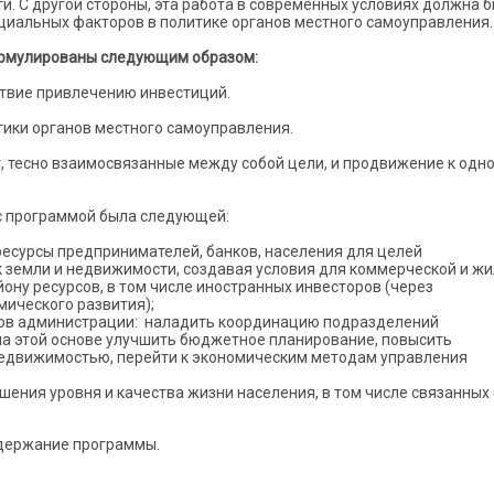
и. С другой стороны, эта работа в современных условиях должна 
иальных факторов в политике органов местного самоуправления.
ормулированы следующим образом:
ствие привлечению инвестиций.
ики органов местного самоуправления.
т, тесно взаимосвязанные между собой цели, и продвижение к одно
 с программой была следующей:
есурсы предпринимателей, банков, населения для целей
 земли и недвижимости, создавая условия для коммерческой и ж
йону ресурсов, в том числе иностранных инвесторов (через
мического развития);
сов администрации: наладить координацию подразделений
на этой основе улучшить бюджетное планирование, повысить
едвижимостью, перейти к экономическим методам управления
ения уровня и качества жизни населения, в том числе связанных 
одержание программы.