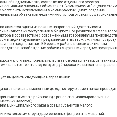
альной недвижимости; составление отдельного реестра
е социально значимых объектов от “коммерческих”; оценка стои
 могут быть использованы в коммерческих целях; создание
значимыми объектами недвижимости; подготовка профессиональ
а является одним из важных направлений деятельности
 и неналоговых поступлений в бюджет. Его развитие в сфере торг
сектора в соответствие с современными требованиями производств
сом и индивидуальным предпринимательством, смягчают остроту
крупных предприятиях. В Борском районе в связи с активным
зводства высвобождение рабочих с крупных и средних предприят
ржки малого предпринимательства по всем аспектам, связанным 
ом является то, что отсутствует дублирование выполнения разли
.
дует выделить следующие направления:
диного налога на вмененный доход, которую район начал проводит
ринимательства в районах, где ранее специализировались на
местных налогов);
ния муниципального заказа среди субъектов малого
инимательским структурам основных фондов и помещений,