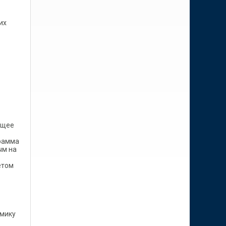
их
ущее
грамма
ым на
етом
омику