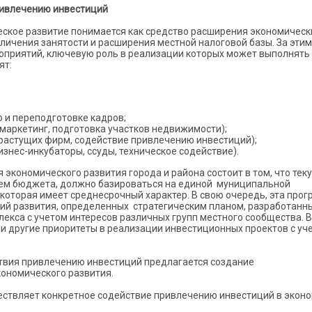
ривлечению инвестиций
еское развитие понимается как средство расширения экономическ
ичения занятости и расширения местной налоговой базы. За этим
оприятий, ключевую роль в реализации которых может выполнять
ят:
 и переподготовке кадров;
аркетинг, подготовка участков недвижимости);
растущих фирм, содействие привлечению инвестиций);
знес-инкубаторы, ссуды, техническое содействие).
экономического развития города и района состоит в том, что тек
ием бюджета, должно базироваться на единой муниципальной
которая имеет среднесрочный характер. В свою очередь, эта про
ний развития, определенных стратегическим планом, разработанн
лекса с учетом интересов различных групп местного сообщества. В
и другие приоритеты в реализации инвестиционных проектов с уч
ствия привлечению инвестиций предлагается создание
ономического развития.
ествляет конкретное содействие привлечению инвестиций в экон