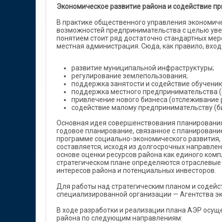
Экономическое развитие района и содействие п
В практике общественного управления экономич
возможностей предпринимательства с целью увел
понятием стоит ряд достаточно стандартных мер
местная администрация. Сюда, как правило, вход
развитие муниципальной инфраструктуры;
регулирование землепользования;
поддержка занятости и содействие обучению
поддержка местного предпринимательства (м
привлечение нового бизнеса (отслеживание 
содействие малому предпринимательству (би
Основная идея совершенствования планирования 
годовое планирование, связанное с планирован
программе социально-экономического развития, 
составляется, исходя из долгосрочных направле
основе оценки ресурсов района как единого комп
стратегическом плане определяются отраслевые 
интересов района и потенциальных инвесторов.
Для работы над стратегическим планом и содей
специализированной организации — Агентства эк
В ходе разработки и реализации плана АЭР осущ
района по следующим направлениям: