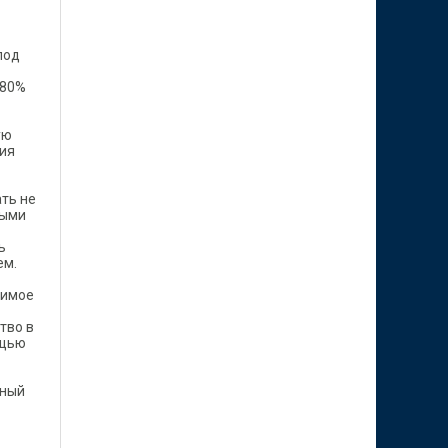
под
 80%
ую
ния
ть не
ными
ь
ем.
жимое
тво в
ощью
нный