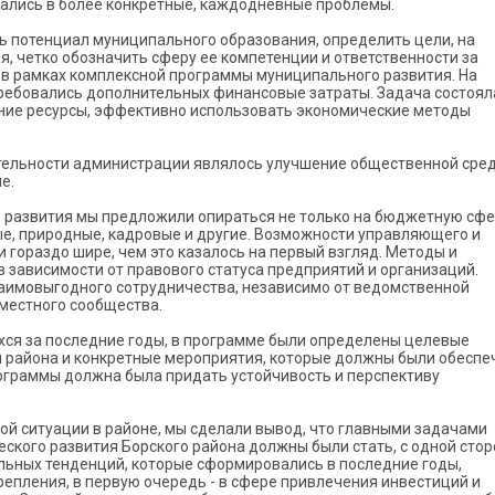
вались в более конкретные, каждодневные проблемы.
ть потенциал муниципального образования, определить цели, на
 четко обозначить сферу ее компетенции и ответственности за
 в рамках комплексной программы муниципального развития. На
ребовались дополнительных финансовые затраты. Задача состоял
нние ресурсы, эффективно использовать экономические методы
.
ятельности администрации являлось улучшение общественной сре
е.
 развития мы предложили опираться не только на бюджетную сфе
ые, природные, кадровые и другие. Возможности управляющего и
гораздо шире, чем это казалось на первый взгляд. Методы и
 зависимости от правового статуса предприятий и организаций.
аимовыгодного сотрудничества, независимо от ведомственной
 местного сообщества.
ихся за последние годы, в программе были определены целевые
 района и конкретные мероприятия, которые должны были обеспе
ограммы должна была придать устойчивость и перспективу
й ситуации в районе, мы сделали вывод, что главными задачами
ого развития Борского района должны были стать, с одной стор
льных тенденций, которые сформировались в последние годы,
епления, в первую очередь - в сфере привлечения инвестиций и