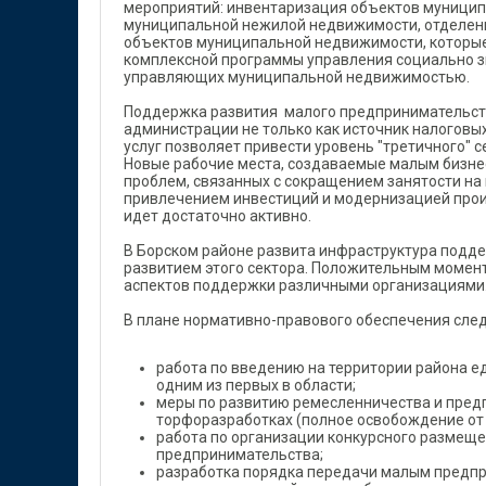
мероприятий: инвентаризация объектов муницип
муниципальной нежилой недвижимости, отделени
объектов муниципальной недвижимости, которые
комплексной программы управления социально 
управляющих муниципальной недвижимостью.
Поддержка развития малого предпринимательств
администрации не только как источник налоговых
услуг позволяет привести уровень "третичного" 
Новые рабочие места, создаваемые малым бизне
проблем, связанных с сокращением занятости на 
привлечением инвестиций и модернизацией прои
идет достаточно активно.
В Борском районе развита инфраструктура подде
развитием этого сектора. Положительным момент
аспектов поддержки различными организациями
В плане нормативно-правового обеспечения сле
работа по введению на территории района е
одним из первых в области;
меры по развитию ремесленничества и предп
торфоразработках (полное освобождение от 
работа по организации конкурсного размеще
предпринимательства;
разработка порядка передачи малым предпр