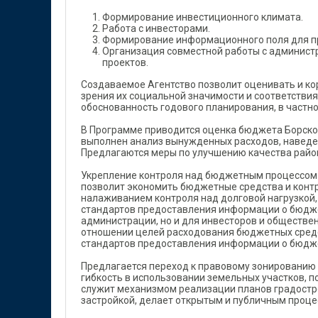
Формирование инвестиционного климата.
Работа с инвесторами.
Формирование информационного поля для п
Организация совместной работы с администр
проектов.
Создаваемое Агентство позволит оценивать и кор
зрения их социальной значимости и соответствия
обоснованность годового планирования, в частно
В Программе приводится оценка бюджета Борского
выполнен анализ вынужденных расходов, навед
Предлагаются меры по улучшению качества райо
Укрепление контроля над бюджетным процессом 
позволит экономить бюджетные средства и конт
налаживанием контроля над долговой нагрузкой
стандартов предоставления информации о бюдже
администрации, но и для инвесторов и обществен
отношении целей расходования бюджетных средс
стандартов предоставления информации о бюдж
Предлагается переход к правовому зонированию 
гибкость в использовании земельных участков, п
служит механизмом реализации планов градостр
застройкой, делает открытым и публичным проце