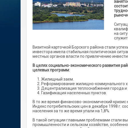
занято
состои
трудно
рыночн
Ситуац
квалиф
на сит
служит
Визитной карточкой Борского района стали успех
инвестора имела стабильная политическая ситуа
местных органов власти по привлечению инвести
В целях социально-экономического развития рай
целевых программ:
Жилищный заем.
Реформирование жилищно-коммунального х
Децентрализация теплоснабжения города и 
Газификация населенных пунктов.
В то же время финансово-экономический кризис 
Индекс потребительских цен в декабре 1998 г. с
населения за то же время упали на 1,8%.
В такой ситуации главными проблемами стали выс
промышленности и сельском хозяйстве, особенн