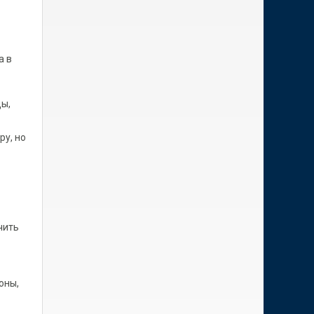
а в
ды,
ру, но
чить
оны,