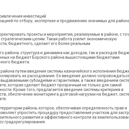
ривлечения инвестиций.
ацией по отбору, экспертизе и продвижению значимых для район
ректировать проекты и мероприятия, реализуемые в районе, с то
 стратегическим целям. Такая работа усилит экономическую
сти, бюджетного, сделает его более реальным.
 района, структура и динамика как доходов, так и расходов бюдж
енных на бюджет Борского района вышестоящими бюджетами.
нного бюджета.
района путем введения системы казначейского исполнения бюдж
ролировать их расходование. Ее введение должно сопровождатьс
, выдаваемыми субсидиями и гарантиями, а также введением сист
те, которая сделает бюджет прозрачным не только для самой
ности. Кроме того, предлагается введение системы критериев в
тв, обеспечение мониторинга долговой нагрузки на бюджет, сист
ете.
территории района, которое, обеспечивая определенность прав и
озволяет упростить процедуру предоставления участков для застр
оительного развития и эффективного контроля за землепользова
сс градорегулирования.