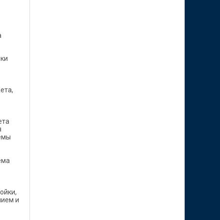
а
чки
ета,
ета
я
емы
ема
ойки,
нием и