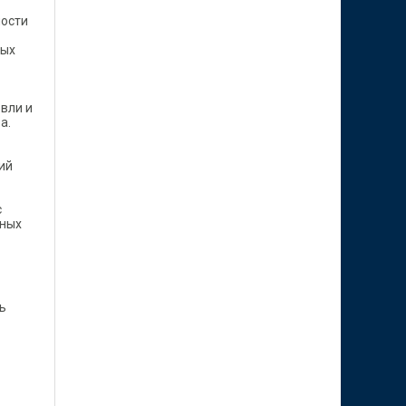
мости
ных
овли и
а.
ий
с
чных
ь