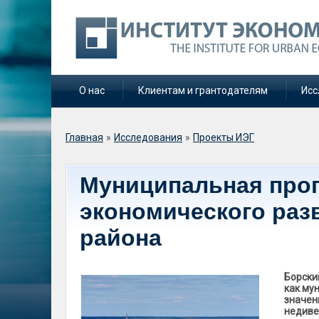
О нас
Клиентам и грантодателям
Исс
Вы здесь
Главная
»
Исследования
»
Проекты ИЭГ
Муниципальная про
экономического разв
района
Борски
как му
значен
недиве