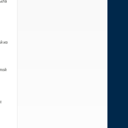
была
й из
илой
с