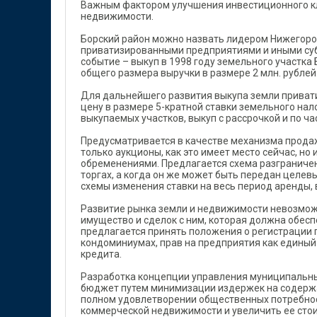
Важным фактором улучшения инвестиционного кл
недвижимости.
Борский район можно назвать лидером Нижегоро
приватизированными предприятиями и иными суб
событие – выкуп в 1998 году земельного участк
общего размера выручки в размере 2 млн. рублей
Для дальнейшего развития выкупа земли прива
цену в размере 5-кратной ставки земельного на
выкупаемых участков, выкуп с рассрочкой и по ча
Предусматривается в качестве механизма продаж
только аукционы, как это имеет место сейчас, но
обременениями. Предлагается схема разграничен
торгах, а когда он же может быть передан целе
схемы изменения ставки на весь период аренды,
Развитие рынка земли и недвижимости невозмож
имущество и сделок с ним, которая должна обесп
предлагается принять положения о регистрации 
кондоминиумах, прав на предприятия как единый
кредита.
Разработка концепции управления муниципальны
бюджет путем минимизации издержек на содерж
полном удовлетворении общественных потребнос
коммерческой недвижимости и увеличить ее сто