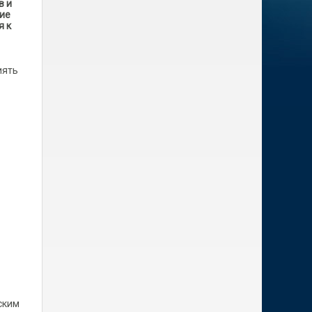
в и
шие
я к
иять
ским