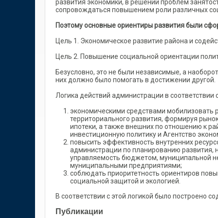
развития экономики, в решении проблем занятост
сопровождаться повышением роли различных соц
Поэтому основные ориентиры развития были сф
Цель 1. Экономическое развитие района и содей
Цель 2. Повышение социальной ориентации полит
Безусловно, это не были независимые, а наоборо
них должно было помогать в достижении другой.
Логика действий администрации в соответствии
экономическими средствами мобилизовать р
территориального развития, формируя рынок
ипотеки, а также внешних по отношению к ра
инвестиционную политику и Агентство эконо
повысить эффективность внутренних ресур
администрации по планированию развития, 
управляемость бюджетом, муниципальной н
муниципальными предприятиями;
соблюдать приоритетность ориентиров повыш
социальной защитой и экологией.
В соответствии с этой логикой было построено с
Публикации