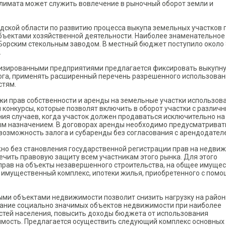
имата может служить вовлечение в рыночный оборот земли и
дской области по развитию процесса выкупа земельных участков 
ъектами хозяйственной деятельности. Наиболее знаменательное
а Борским стекольным заводом. В местный бюджет поступило около
.
тизированными предприятиями предлагается фиксировать выкупн
лога, применять расширенный перечень разрешенного использова
стям.
и прав собственности и аренды на земельные участки использова
 и конкурсы, которые позволят включить в оборот участки с различ
ия случаев, когда участок должен продаваться исключительно на
вым назначением. В договорах аренды необходимо предусматриват
 возможность залога и субаренды без согласования с арендодател
но без становления государственной регистрации прав на недви
ечить правовую защиту всем участникам этого рынка. Для этого
прав на объекты незавершенного строительства, на общее имущес
 имущественный комплекс, ипотеки жилья, приобретенного с пом
ми объектами недвижимости позволит снизить нагрузку на райо
ание социально значимых объектов недвижимости при наиболее
тей населения, повысить доходы бюджета от использования
имость. Предлагается осуществить следующий комплекс основных